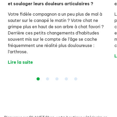
et soulager leurs douleurs articulaires ?
c
Votre fidèle compagnon a un peu plus de mal à
L
sauter sur le canapé le matin ? Votre chat ne
p
grimpe plus en haut de son arbre à chat favori ?
c
Derrière ces petits changements d’habitudes
e
souvent mis sur le compte de l’âge se cache
m
fréquemment une réalité plus douloureuse :
c
l’arthrose.
L
Lire la suite