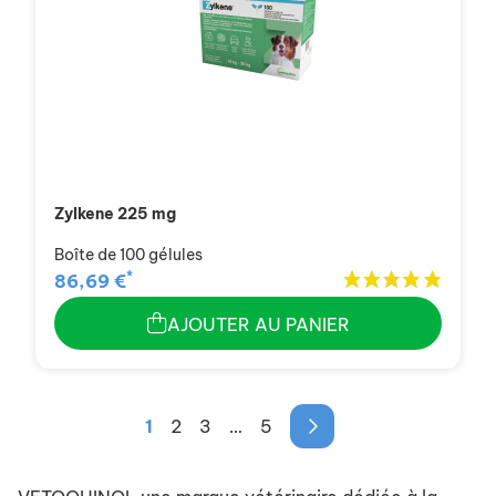
Zylkene 225 mg
Boîte de 100 gélules
*
86,69 €
AJOUTER AU PANIER
1
2
3
…
5