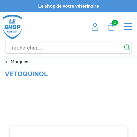
Le shop de votre vétérinaire
0
<
Marques
VETOQUINOL
Chien
Chat
NAC
Cheval
Ruminant
Promotions
Marques
Guide des races