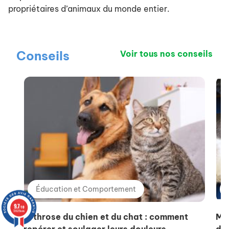
propriétaires d’animaux du monde entier.
Conseils
Voir tous nos conseils
Éducation et Comportement
9.7
/10
72629 avis
Arthrose du chien et du chat : comment
Ma
repérer et soulager leurs douleurs
de 