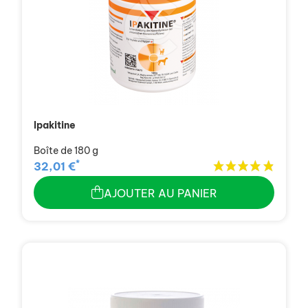
Ipakitine
Boîte de 180 g
*
32,01 €
AJOUTER AU PANIER