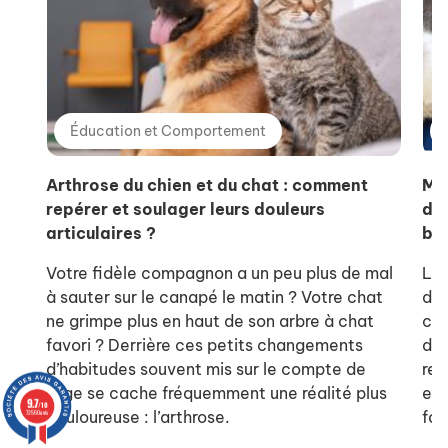
Éducation et Comportement
Arthrose du chien et du chat : comment
Ma
repérer et soulager leurs douleurs
de 
articulaires ?
bie
Votre fidèle compagnon a un peu plus de mal
L’o
à sauter sur le canapé le matin ? Votre chat
de 
ne grimpe plus en haut de son arbre à chat
com
favori ? Derrière ces petits changements
dou
d’habitudes souvent mis sur le compte de
res
l’âge se cache fréquemment une réalité plus
et 
9.7
/10
douloureuse : l’arthrose.
fon
72560 avis