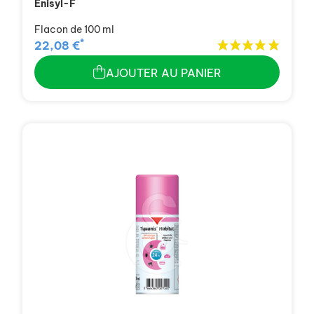
Enisyl-F
Flacon de 100 ml
*
22,08 €
AJOUTER AU PANIER