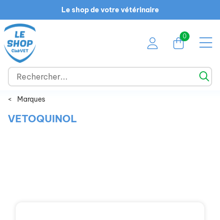
Le shop de votre vétérinaire
0
<
Marques
VETOQUINOL
Chien
Chat
NAC
Cheval
Ruminant
Promotions
Marques
Guide des races