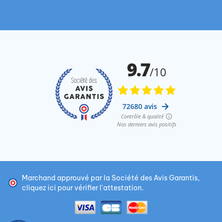
Marchand approuvé par la Société des Avis Garantis,
cliquez ici pour vérifier l'attestation
.