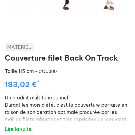
MATERIEL
Couverture filet Back On Track
Taille 115 cm
- COU800
*
183,02 €
Un produit multifonctionnel !
Durant les mois d'été, c'est la couverture parfaite en
raison de son aération optimale procurée par les
mailles filets robustes et très espacées qui couvrent
le tissu céramique, peut être utilisée à la fois comme
Lire la suite
une chemise sèchante ou comme une couverture de