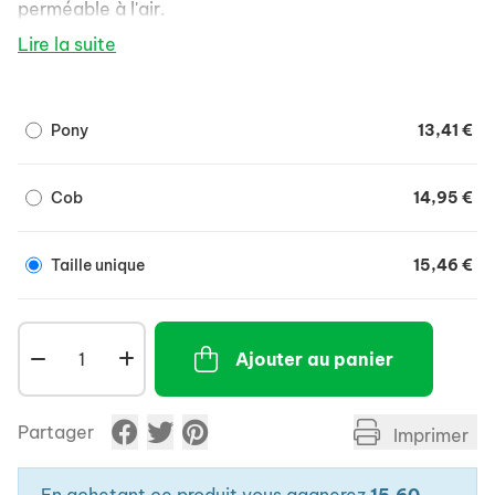
perméable à l'air.
Avec protection anti-UV.
Lire la suite
Avec rembourrage en polaire pour éviter les
points de friction.
Pony
13,41 €
Facile à fixer sur la tête du cheval gr&acirc,ce à
une fermeture velcro.
100 % polyamide avec protection UV.
Cob
14,95 €
Taille unique
15,46 €
Ajouter au panier
Partager
Imprimer