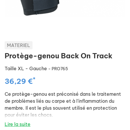
MATERIEL
Protège-genou Back On Track
Taille XL - Gauche
- PRO765
*
36,29 €
Ce protège-genou est préconisé dans le traitement
de problèmes liés au carpe et à l'inflammation du
membre. Il est le plus souvent utilisé en protection
pour éviter les chocs.
Dimensions de la largeur du protège-genou :
Lire la suite
Taille S : en haut 25 cm et en bas 21 cm.