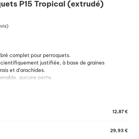
quets P15 Tropical (extrudé)
avis)
libré complet pour perroquets.
cientifiquement justifiée, à base de graines
rais et d'arachides.
mable, aucune perte.
 pour stimuler la flore intestinale et protèger contre
 habitué à l'alimentation en granulés, le passage à ce
aire graduellement.
12,87 €
29,93 €