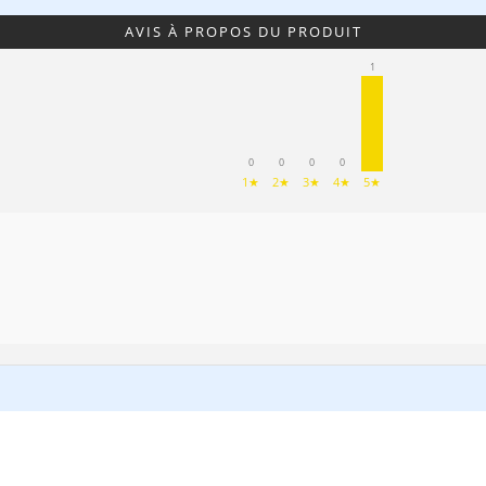
AVIS À PROPOS DU PRODUIT
1
0
0
0
0
1★
2★
3★
4★
5★