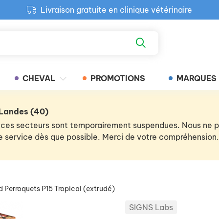
Livraison gratuite en clinique vétérinaire
Paiement 100% sécurisé
Retour produit gratuit en clinique
Livraison gratuite en clinique vétérinaire
CHEVAL
PROMOTIONS
MARQUES
 Landes (40)
 de ces secteurs sont temporairement suspendues. Nous ne
 le service dès que possible. Merci de votre compréhension.
rd Perroquets P15 Tropical (extrudé)
SIGNS Labs