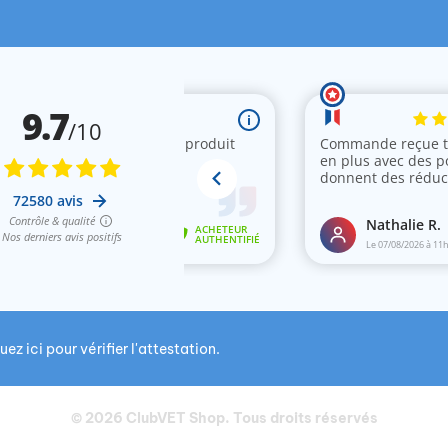
uez ici pour vérifier l'attestation
.
© 2026
ClubVET Shop
. Tous droits réservés