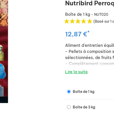
Nutribird Perro
Boîte de 1 kg
- NUT020
(Basé sur 1 
*
12,87 €
Aliment d'entretien équi
- Pellets à composition s
sélectionnées, de fruits f
- Complètement consom
- Contient du Florastimul
Lire la suite
les troubles intestinaux.
Si votre oiseau n'est pas
nouvel aliment, doit se f
Boîte de 1 kg
Boîte de 3 kg