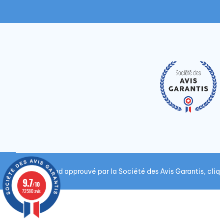
Marchand approuvé par la Société des Avis Garantis,
cliq
9.7
/10
72580 avis