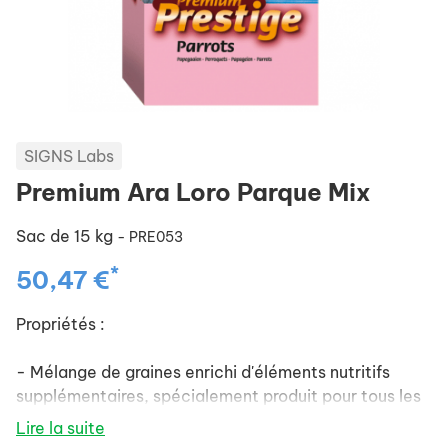
SIGNS Labs
Premium Ara Loro Parque Mix
Sac de 15 kg
- PRE053
*
50,47 €
Propriétés :
- Mélange de graines enrichi d'éléments nutritifs
supplémentaires, spécialement produit pour tous les
grands aras, et également adapté aux cacatoès
Lire la suite
Moluques et les cacatoès noirs.