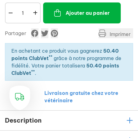
- A haute teneur en graisse, contenant plus de
Ajouter au panier
grosses noix, et enrichi de 8 % de maxi granulés VAM
pour assurer un apport supplémentaire en vitamines,
acides aminés et minéraux.
Partager
Imprimer
- Mélange spécifiquement adapté à l'espèce,
composé en collaboration avec l'équipe scientifique
de Loro Parque et est utilisé dans le parc comme
En achetant ce produit vous gagnerez
50.40
**
alimentation de base.
points ClubVet
grâce à notre programme de
fidélité. Votre panier totalisera
50.40 points
**
ClubVet
.
Livraison gratuite chez votre
vétérinaire
Description