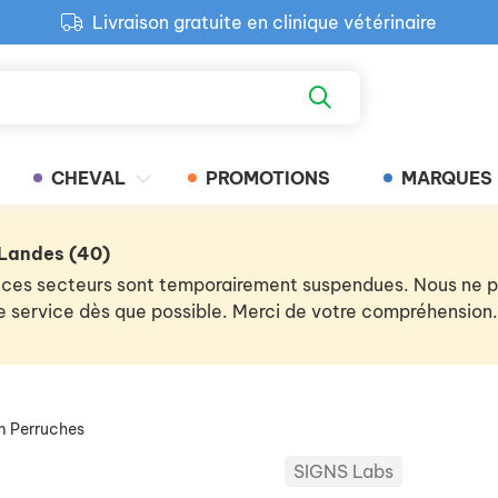
Livraison gratuite en clinique vétérinaire
Paiement 100% sécurisé
Retour produit gratuit en clinique
Livraison gratuite en clinique vétérinaire
CHEVAL
PROMOTIONS
MARQUES
 Landes (40)
 de ces secteurs sont temporairement suspendues. Nous ne
 le service dès que possible. Merci de votre compréhension.
m Perruches
SIGNS Labs