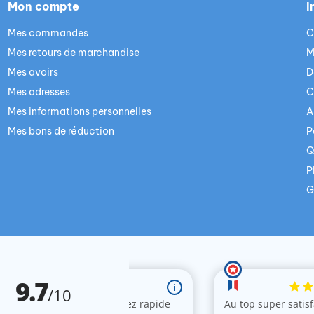
Mon compte
I
Mes commandes
C
Mes retours de marchandise
M
Mes avoirs
D
Mes adresses
C
Mes informations personnelles
A
Mes bons de réduction
P
Q
P
G