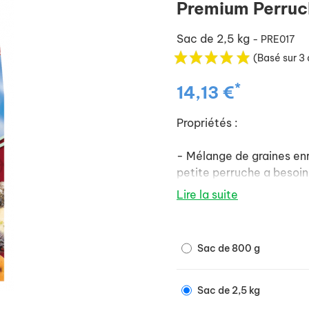
Premium Perruc
Sac de 2,5 kg
- PRE017
(Basé sur 3 
*
14,13 €
Propriétés :
- Mélange de graines enr
petite perruche a besoin
- Enrichi de vitamines, 
Lire la suite
en granulés VAM extrudé
- Contient du Florastimul
condition excellente.
Sac de 800 g
- Ecailles d'huîtres net
un rapport idéal calciu
Sac de 2,5 kg