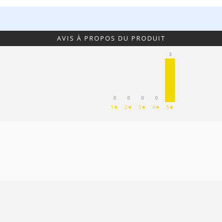
AVIS À PROPOS DU PRODUIT
3
0
0
0
0
1★
2★
3★
4★
5★