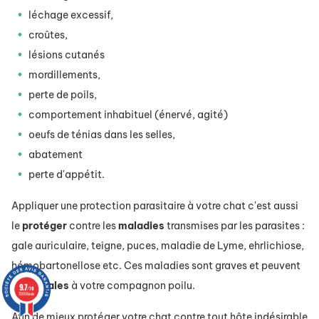
léchage excessif,
croûtes,
lésions cutanés
mordillements,
perte de poils,
comportement inhabituel (énervé, agité)
oeufs de ténias dans les selles,
abatement
perte d'appétit.
Appliquer une protection parasitaire à votre chat c'est aussi
le
protéger
contre les
maladies
transmises par les parasites :
gale auriculaire, teigne, puces, maladie de Lyme, ehrlichiose,
hémobartonellose etc. Ces maladies sont graves et peuvent
être
fatales
à votre compagnon poilu.
9.7
/10
72658 avis
Afin de mieux protéger votre chat contre tout hôte indésirable