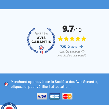
Marchand approuvé par la Société des Avis Garantis,
cliquez ici pour vérifier l'attestation
.