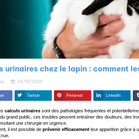
s urinaires chez le lapin : comment le
es
24/10/2025
ger
Twitter
Pinterest
LinkedIn
es 
calculs urinaires
 sont des pathologies fréquentes et potentiellem
u grand public, ces troubles peuvent entraîner des douleurs, des troub
essitant une chirurgie en urgence.
, il est possible de 
prévenir efficacement
 leur apparition grâce à
Éducation et
crue.