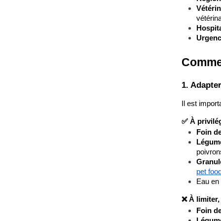
Vétéri
vétérina
Hospita
Urgen
Comment
1. Adapter 
Il est import
✅ À privilég
Foin de
Légume
poivron
Granul
pet foo
Eau en 
❌ À limiter,
Foin d
Légumes