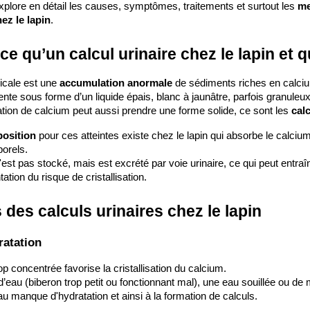
Comportement
explore en détail les causes, symptômes, traitements et surtout les 
me
ez le lapin
.
Focus
Fiche
animal
Conseil
ce qu’un calcul urinaire chez le lapin et 
cale est une 
accumulation anormale 
de sédiments riches en calciu
elles
Maladie
ente sous forme d’un liquide épais, blanc à jaunâtre, parfois granuleux
nt les
cardiaque
tion de calcium peut aussi prendre une forme solide, ce sont les 
calc
ces de
chez le
osition 
pour ces atteintes existe chez le lapin qui absorbe le calci
ien les
chien ou le
orels.
us
chat : les
est pas stocké, mais est excrété par voie urinaire, ce qui peut entraîn
aptées à
reconnaître
tion du risque de cristallisation.
 vie en
et réagir
partement
des calculs urinaires chez le lapin
Les chiens
et les chats
ratation
couvrez
peuvent
elles
souffrir de
op concentrée favorise la cristallisation du calcium.
ces de
maladie
eau (biberon trop petit ou fonctionnant mal), une eau souillée ou de 
au manque d'hydratation et ainsi à la formation de calculs.
iens
cardiaque