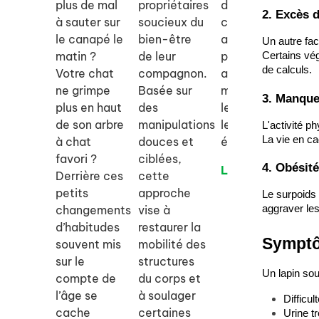
plus de mal
propriétaires
destiné aux
s’
2. Excès 
à sauter sur
soucieux du
chiens et
le
le canapé le
bien-être
aux chats
vi
Un autre fac
matin ?
de leur
pour les
ap
Certains vég
de calculs.
Votre chat
compagnon.
aider à
et
ne grimpe
Basée sur
mieux gérer
le
3. Manque
plus en haut
des
le stress et
co
de son arbre
manipulations
les
ad
L'activité p
La vie en ca
à chat
douces et
émotions.
vo
favori ?
ciblées,
de
4. Obésité
Lire la suite
Derrière ces
cette
Li
petits
approche
Le surpoids 
changements
vise à
aggraver les
d’habitudes
restaurer la
Symptô
souvent mis
mobilité des
sur le
structures
Un lapin sou
compte de
du corps et
l’âge se
à soulager
Difficul
cache
certaines
Urine t