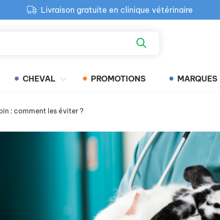
Livraison gratuite en clinique vétérinaire
Paiement 100% sécurisé
Retour produit gratuit en clinique
Livraison gratuite en clinique vétérinaire
CHEVAL
PROMOTIONS
MARQUES
apin : comment les éviter ?