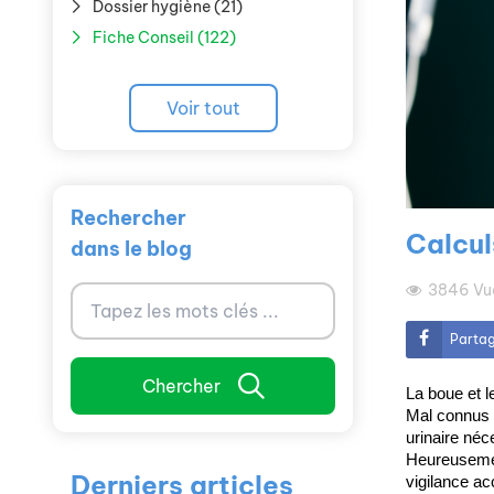
Dossier hygiène (21)
Fiche Conseil (122)
Voir tout
Rechercher
Calcul
dans le blog
3846
Vu
Parta
Chercher
​La boue et l
Mal connus d
urinaire néc
Heureusement
Derniers articles
vigilance ac