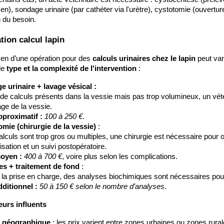
en), sondage urinaire (par cathéter via l'urètre), cystotomie (ouvertur
n du besoin.
tion calcul lapin
en d’une opération pour des 
calculs urinaires chez le lapin
 peut va
le
 type et la complexité de l'intervention
 :
 urinaire + lavage vésical :
de calculs présents dans la vessie mais pas trop volumineux, un vété
age de la vessie.
proximatif :
100 à 250 €
.
mie (chirurgie de la vessie)
 :
calculs sont trop gros ou multiples, une chirurgie est nécessaire pour 
isation et un suivi postopératoire.
oyen :
400 à 700 €
, voire plus selon les complications.
es + traitement de fond
 :
 la prise en charge, des analyses biochimiques sont nécessaires pour év
ditionnel :
50 à 150 € selon le nombre d’analyses
.
eurs influents
 géographique
 : les prix varient entre zones urbaines ou zones rural