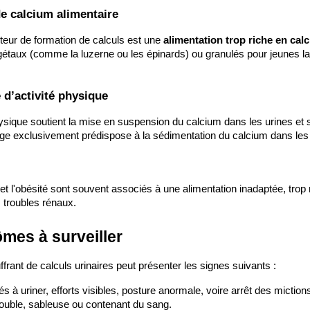
adaptent
qu’il est
de calcium alimentaire
 mieux à la
important
e en
de détecter
teur de formation de calculs est une 
alimentation trop riche en cal
partement
rapidement.
étaux (comme la luzerne ou les épinards) ou granulés pour jeunes lapi
 trouvez
Lire la suite
 d’activité physique
mpagnon
apté à
hysique soutient la mise en suspension du calcium dans les urines et
ge exclusivement prédispose à la sédimentation du calcium dans les urin
tre mode
 vie.
re la suite
et l'obésité sont souvent associés à une alimentation inadaptée, trop r
 troubles rénaux.
mes à surveiller
ffrant de calculs urinaires peut présenter les signes suivants :
tés à uriner, efforts visibles, posture anormale, voire arrêt des miction
rouble, sableuse ou contenant du sang.