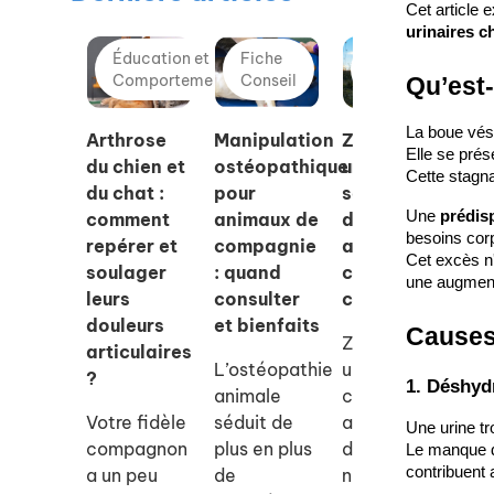
Cet article 
urinaires ch
Éducation et
Fiche
Éducation et
Comportement
Conseil
Comportement
Qu’est-
La boue vési
Arthrose
Manipulation
Zylkene® :
Qu
Elle se prés
du chien et
ostéopathique
une
so
Cette stagna
du chat :
pour
solution
ra
Une 
prédisp
comment
animaux de
douce pour
ch
besoins corp
repérer et
compagnie
apaiser
pl
Cet excès n'
soulager
: quand
chiens et
ad
une augmenta
leurs
consulter
chats
la
douleurs
et bienfaits
ap
Causes 
Zylkene est
articulaires
?
L’ostéopathie
un
?
1. Déshyd
animale
complément
Dé
Votre fidèle
séduit de
alimentaire
qu
Une urine tr
compagnon
plus en plus
d’origine
ra
Le manque d’
contribuent 
a un peu
de
naturelle
ch