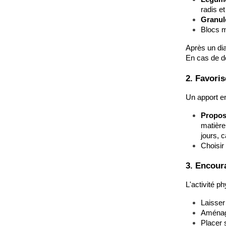
radis et
Granulé
Blocs m
Après un dia
En cas de do
2. Favori
Un apport en
Propos
matière
jours, c
Choisir
3. Encoura
L'activité p
Laisser 
Aménag
Placer 