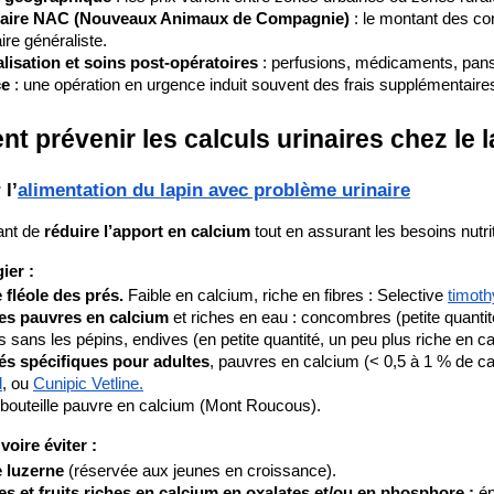
naire NAC (Nouveaux Animaux de Compagnie)
 : le montant des co
ire généraliste. 
lisation et soins post-opératoires
 : perfusions, médicaments, pan
ce
 : une opération en urgence induit souvent des frais supplémentaire
 prévenir les calculs urinaires chez le l
l’​
alimentation du lapin avec problème urinaire
ant de 
réduire l’apport en calcium
 tout en assurant les besoins nutri
ier :
 fléole des prés.
 Faible en calcium, riche en fibres : Selective
timoth
s pauvres en calcium
 et riches en eau : concombres (petite quantité
s sans les pépins, endives (en petite quantité, un peu plus riche en c
és spécifiques pour adultes
, pauvres en calcium (< 0,5 à 1 % de c
d
, ou
Cunipic Vetline.
bouteille pauvre en calcium (Mont Roucous).
 voire éviter :
e luzerne
 (réservée aux jeunes en croissance).
 et fruits riches en calcium en oxalates et/ou en phosphore :
 ép