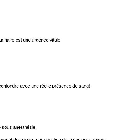
 urinaire est une urgence vitale.
confondre avec une réelle présence de sang). 
e sous anesthésie.
ement des urines par ponction de la vessie à travers 