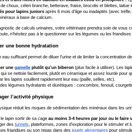
 de choux, céleri branche, betterave, fraise, brocolis et blettes, laitu
s pour lapins juniors
 après 6 mois d’âge ou inadaptés (avec trèfle, 
inéraux à base de calcium.
gnostic de calculs urinaires, votre vétérinaire prendra soin de vous con
ute, n’hésitez pas à le questionner sur les légumes ou les friandises
ser une bonne hydratation
 eau suffisant permet de diluer l’urine et de limiter la concentration 
er une
gamelle
 plutôt qu’un biberon
 (plus facile à utiliser). Les l
 qui se nettoie facilement, plutôt en céramique et assez lourde pour qu
ar les lapins souillent rapidement leur eau (paille, selles, etc).
 des légumes hydratants et diurétiques : concombre, fenouil, courgett
ger l’activité physique
hysique réduit les risques de sédimentation des minéraux dans les urine
le lapin sortir de sa cage 
au moins 3-4 heures par jour ou le faire 
er des
tunnels
, plateformes, zones d’exploration pour le stimuler et 
ses friandises ou son repas dans des
 jouets alimentaires
 pour stimul