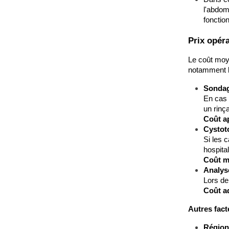
l'abdom
fonctio
Prix opéra
Le coût moy
notamment 
Sondage
En cas 
un rinç
Coût ap
Cystoto
Si les 
hospital
Coût m
Analys
Lors de
Coût ad
Autres fact
Région