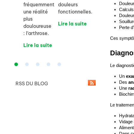
Douleur
fréquemment
douleurs
Calculs
une réalité
fonctionnelles.
Douleur
plus
Souillu
Lire la suite
douloureuse
Perte d’
: l’arthrose.
Ces symptôm
Lire la suite
Diagnos
Le diagnosti
Un 
exa
Des 
an
RSS DU BLOG
Une 
ra
Biochim
Le traitemen
Hydratat
Vidage 
Aliment
Dans ce