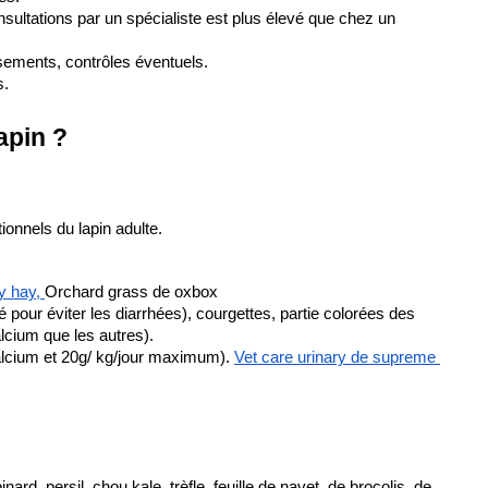
nsultations par un spécialiste est plus élevé que chez un 
sements, contrôles éventuels.
s.
apin ?
tionnels du lapin adulte.
y hay,
Orchard grass de oxbox
 pour éviter les diarrhées), courgettes, partie colorées des 
alcium que les autres).
alcium et 20g/ kg/jour maximum).
Vet care urinary de supreme 
inard, persil, chou kale, trèfle, feuille de navet, de brocolis, de 