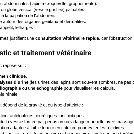
s abdominales (lapin recroquevillé, grognements).
 ou globe vésical (vessie gonflée) palpables.
 à la palpation de l'abdomen.
re autour des organes génitaux et dermatites.
appétit, léthargie.
es justifient une 
consultation vétérinaire rapide
, car l’obstruction
tic et traitement vétérinaire
c repose sur :
men clinique
.
alyses d’urine 
(les urines des lapins sont souvent sombres, ne pas 
diographie
 ou une 
échographie
 pour visualiser les calculs.
ie rénale.
t dépend de la gravité et du type d'atteinte :
ion, antidouleurs, diurétiques, antibiotiques.
de la vessie forcée par perfusion ou vidange manuelle avec massag
ation adaptée à faible teneur en calcium pour éviter les récidives.
rtains cas, un acte vétérinaire est nécessaire : cystocentèse (prélèv