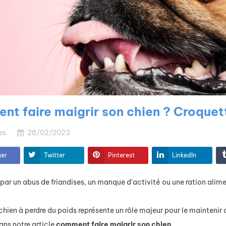
t faire maigrir son chien ? Croquet
es
28/02/2023
ger
Twitter
Pinterest
LinkedIn
 par un abus de friandises, un manque d'activité ou une ration alim
chien à perdre du poids représente un rôle majeur pour le maintenir 
Éducation et
ans notre article
comment faire maigrir son chien
.