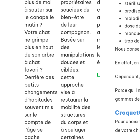
plus de mal
propriétaires
destiné aux
s’
stérilis
à sauter sur
soucieux du
chiens et
le
prédisp
le canapé le
bien-être
aux chats
vi
maladi
matin ?
de leur
pour les
ap
dose de
Votre chat
compagnon.
aider à
et
manque
ne grimpe
Basée sur
mieux gérer
le
trop de
plus en haut
des
le stress et
co
Nous consei
de son arbre
manipulations
les
ad
à chat
douces et
émotions.
vo
En effet, e
favori ?
ciblées,
de
Lire la suite
Cependant, 
Derrière ces
cette
Li
petits
approche
Parce qu'il 
changements
vise à
gammes de c
d’habitudes
restaurer la
souvent mis
mobilité des
Croquett
sur le
structures
Pour choisi
compte de
du corps et
l’âge se
à soulager
de votre chi
cache
certaines