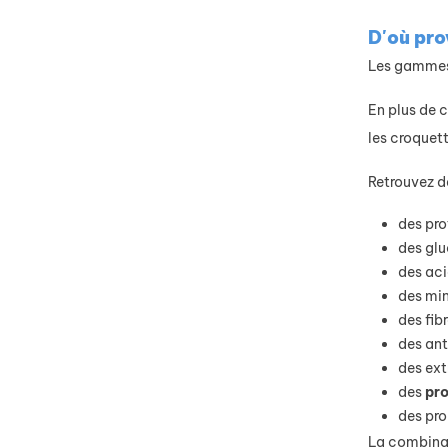
D'où pro
Les gammes 
En plus de c
les croquet
Retrouvez d
des pro
des glu
des aci
des min
des fib
des ant
des ext
des
pr
des pro
La combinai