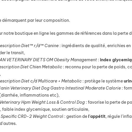
e démarquent par leur composition.
r notre boutique en ligne les gammes de références dans la perte de
Prescription Diet™ r/d™ Canine
: ingrédients de qualité, enrichies en
er le transit,
AN VETERINARY DIETS OM Obesity Management
:
index
glycemiq
rescription Diet Chien Metabolic
: reconnu pour la perte de poids, c
,
Prescription Diet c/d Multicare + Metabolic
: protège le système
urin
anin Veterinary Diet Dog Gastro Intestinal Moderate Calorie
: for
 (diarrhée, inflammations etc),
 Veterinary Hpm Weight Loss & Control Dog
: favorise la perte de 
, faible index glycemique, soutien articulaire,
 Specific CRD-2 Weight Contro
l : gestion de
l'appétit
, régule l'in
 d'autres.