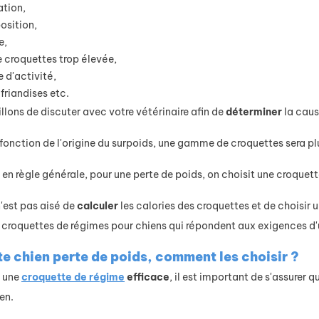
adaptent
qu’il est
ation,
 mieux à la
important
osition,
e en
de détecter
e,
partement
rapidement.
 croquettes trop élevée,
 trouvez
 d'activité,
Lire la suite
 friandises etc.
mpagnon
llons de discuter avec votre vétérinaire afin de
déterminer
la caus
apté à
tre mode
n fonction de l'origine du surpoids, une gamme de croquettes sera p
 vie.
en règle générale, pour une perte de poids, on choisit une croquet
re la suite
n'est pas aisé de
calculer
les calories des croquettes et de choisir
roquettes de régimes pour chiens qui répondent aux exigences d'u
e chien perte de poids, comment les choisir ?
r une
croquette de régime
efficace
, il est important de s'assurer qu
en.