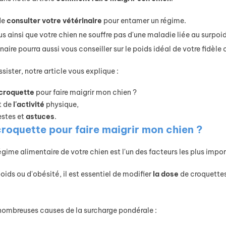
Comportement
 de
consulter
votre
vétérinaire
pour entamer un régime.
Focus
Fiche
 ainsi que votre chien ne souffre pas d'une maladie liée au surpoid
animal
Conseil
naire pourra aussi vous conseiller sur le poids idéal de votre fidèl
elles
Maladie
sister, notre article vous explique :
nt les
cardiaque
ces de
chez le
croquette
pour faire maigrir mon chien ?
ien les
chien ou le
êt de
l'activité
physique,
us
chat : les
estes et
astuces
.
aptées à
reconnaître
croquette pour faire maigrir mon chien ?
 vie en
et réagir
partement
égime alimentaire de votre chien est l'un des facteurs les plus impo
Les chiens
et les chats
oids ou d'obésité, il est essentiel de modifier
la
dose
de croquettes
couvrez
peuvent
elles
souffrir de
ces de
maladie
e nombreuses causes de la surcharge pondérale :
iens
cardiaque