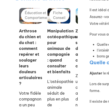
Il est idéal
Éducation et
Fiche
Éducation et
Assurez-vous
Comportement
Conseil
Comportement
Votre vétéri
Arthrose
Manipulation
Zylkene® :
Qu
Pour vous as
du chien et
ostéopathique
une
so
du chat :
pour
solution
ra
Quelle
comment
animaux de
douce pour
ch
l'intér
repérer et
compagnie
apaiser
pl
bons g
soulager
: quand
chiens et
ad
Quelle 
leurs
consulter
chats
la
douleurs
et bienfaits
ap
Ajuster
le r
Zylkene est
articulaires
?
L’ostéopathie
un
?
Lors de surp
animale
complément
Dé
forme.
Votre fidèle
séduit de
alimentaire
qu
compagnon
plus en plus
d’origine
ra
Il existe d
a un peu
de
naturelle
ch