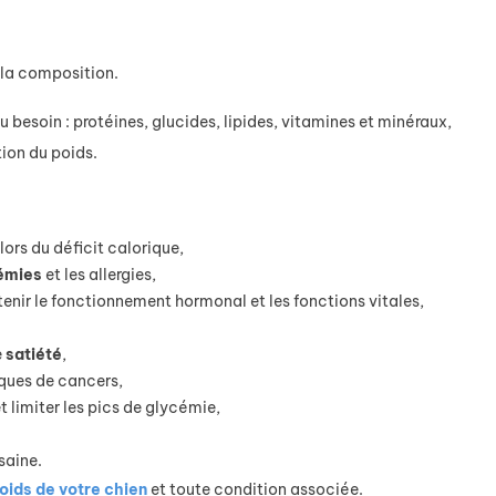
 la composition.
 besoin : protéines, glucides, lipides, vitamines et minéraux,
tion du poids.
lors du déficit calorique,
émies
et les allergies,
tenir le fonctionnement hormonal et les fonctions vitales,
e
satiété
,
isques de cancers,
t limiter les pics de glycémie,
saine.
oids de votre chien
et toute condition associée.