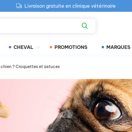
Livraison gratuite en clinique vétérinaire
Paiement 100% sécurisé
Retour produit gratuit en clinique
Livraison gratuite en clinique vétérinaire
CHEVAL
PROMOTIONS
MARQUES
 chien ? Croquettes et astuces