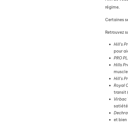
régime.
Certaines s
Retrouvez su
Hill's 
pour aid
PRO PL
Hills P
muscle
Hill's 
Royal C
transit
Virbac
satiété
Dechra
et bien