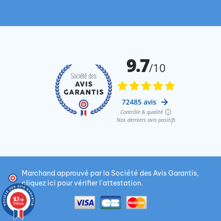
Marchand approuvé par la Société des Avis Garantis,
cliquez ici pour vérifier l'attestation
.
9.7
/10
72485 avis