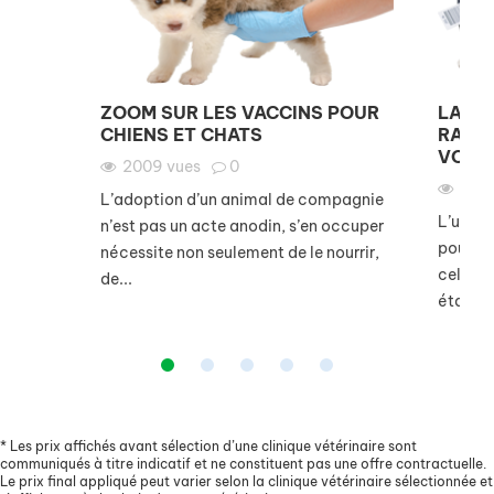
ZOOM SUR LES VACCINS POUR
LA VA
CHIENS ET CHATS
RAGE,
VOYAG
2009
vues
0
175
L’adoption d’un animal de compagnie
L’un de
n’est pas un acte anodin, s’en occuper
pour le
nécessite non seulement de le nourrir,
celui c
de...
étant...
*
Les prix affichés avant sélection d’une clinique vétérinaire sont
communiqués à titre indicatif et ne constituent pas une offre contractuelle.
Le prix final appliqué peut varier selon la clinique vétérinaire sélectionnée et