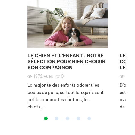
LE CHIEN ET L’ENFANT : NOTRE
LE GO
SÉLECTION POUR BIEN CHOISIR
COMP
SON COMPAGNON
LES E
1372
vues
0
280
La majorité des enfants adorent les
D’origi
boules de poils, surtout lorsqu’ils sont
est un 
petits, comme les chatons, les
avec de
chiots,...
de...