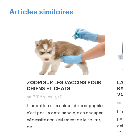
Articles similaires
ZOOM SUR LES VACCINS POUR
LA VA
CHIENS ET CHATS
RAGE,
VOYAG
2015
vues
0
176
L’adoption d’un animal de compagnie
L’un de
n’est pas un acte anodin, s’en occuper
pour le
nécessite non seulement de le nourrir,
celui c
de...