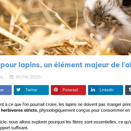
 pour lapins, un élément majeur de l'a
es
30/06/2025
ger
Twitter
Pinterest
LinkedIn
t à ce que l’on pourrait croire, les lapins ne doivent pas manger pri
 
herbivores stricts
, physiologiquement conçus pour consommer en g
icle, nous allons explorer pourquoi les fibres sont essentielles, ce q
Éducation et
pport suffisant.