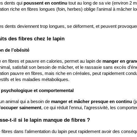
adaptent
qu’il est
es dents qui 
poussent en continu
 tout au long de sa vie (environ 2
 mieux à la
important
tion riche en fibres longues (foin, herbes) oblige l’animal à mâcher 
e en
de détecter
partement
rapidement.
es dents deviennent trop longues, se déforment, et peuvent provoque
 trouvez
Lire la suite
its des fibres chez le lapin
mpagnon
on de l’obésité
apté à
tre mode
he en fibres et pauvre en calories, permet au lapin de 
manger en grand
animal, satisfait son besoin de mâcher, et le rassasie sans excès d’én
 vie.
tion pauvre en fibres, mais riche en céréales, peut rapidement condu
estifs et les maladies métaboliques.
re la suite
re psychologique et comportemental
 un animal qui a besoin de 
manger et mâcher presque en continu
 (
’occuper sainement
, ce qui réduit l’ennui, l’agressivité, les compo
se-t-il si le lapin manque de fibres ?
e fibres dans l’alimentation du lapin peut rapidement avoir des consé