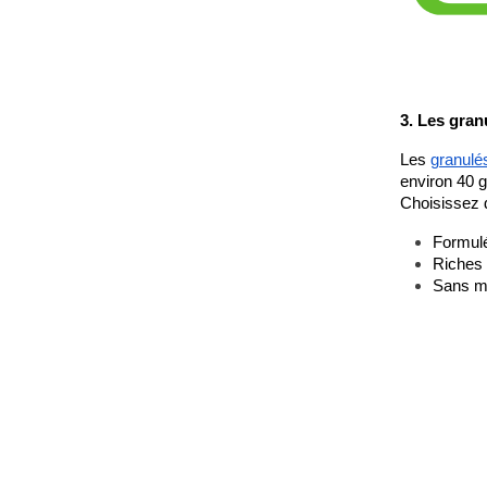
3. Les granu
Les
granulé
environ 40 g
Choisissez 
Formulé
Riches 
Sans mé