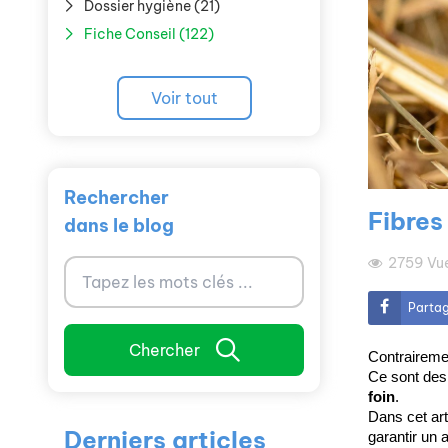
Dossier hygiène (21)
Fiche Conseil (122)
Voir tout
Rechercher
Fibres
dans le blog
2759
Vu
Parta
Chercher
Contrairemen
Ce sont des
foin
.
Dans cet art
Derniers articles
garantir un a