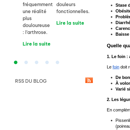
fréquemment
douleurs
Stase d
une réalité
fonctionnelles.
Obésit
Problè
plus
Lire la suite
Diarrh
douloureuse
Carenc
: l’arthrose.
Baisse
Lire la suite
Quelle qua
1. Le foin :
Le
foin
 doit 
De bon
RSS DU BLOG
À volo
Varié s
2. Les légu
En compléme
Pissenl
(poirea