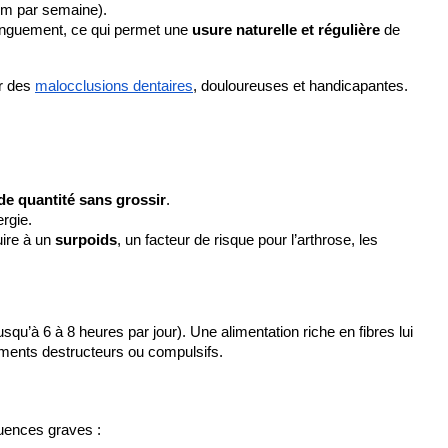
 mm par semaine).
longuement, ce qui permet une 
usure naturelle et régulière
 de 
r des
malocclusions dentaires
, douloureuses et handicapantes.
e quantité sans grossir
.
ergie.
ire à un 
surpoids
, un facteur de risque pour l’arthrose, les 
jusqu’à 6 à 8 heures par jour). Une alimentation riche en fibres lui 
rtements destructeurs ou compulsifs.
quences graves :