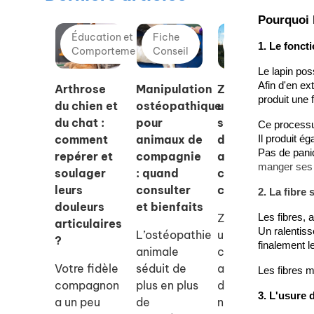
Pourquoi l
Éducation et
Fiche
Éducation et
1. Le fonct
Comportement
Conseil
Comportement
Le lapin pos
Afin d'en ex
Arthrose
Manipulation
Zylkene® :
Qu
produit une 
du chien et
ostéopathique
une
so
du chat :
pour
solution
ra
Ce processu
comment
animaux de
douce pour
ch
Il produit é
Pas de paniq
repérer et
compagnie
apaiser
pl
manger ses s
soulager
: quand
chiens et
ad
leurs
consulter
chats
la
2. La fibre 
douleurs
et bienfaits
ap
Zylkene est
Les fibres, 
articulaires
?
Un ralentiss
L’ostéopathie
un
?
finalement l
animale
complément
Dé
Votre fidèle
séduit de
alimentaire
qu
Les fibres m
compagnon
plus en plus
d’origine
ra
3. L'usure 
a un peu
de
naturelle
ch