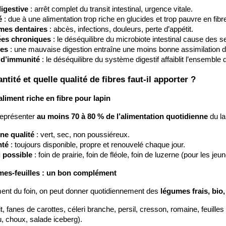
igestive
 : arrêt complet du transit intestinal, urgence vitale.
é
 : due à une alimentation trop riche en glucides et trop pauvre en fibr
mes dentaires
 : abcès, infections, douleurs, perte d’appétit.
ées chroniques
 : le déséquilibre du microbiote intestinal cause des s
es
 : une mauvaise digestion entraîne une moins bonne assimilation d
 d’immunité
 : le déséquilibre du système digestif affaiblit l’ensemble
ntité et quelle qualité de fibres faut-il apporter ?
 aliment riche en fibre pour lapin
représenter 
au moins 70 à 80 % de l’alimentation quotidienne
 du la
ne qualité
 : vert, sec, non poussiéreux.
nté
 : toujours disponible, propre et renouvelé chaque jour.
i possible
 : foin de prairie, foin de fléole, foin de luzerne (pour les 
mes-feuilles : un bon complément
nt du foin, on peut donner quotidiennement des 
légumes frais, bio,
it, fanes de carottes, céleri branche, persil, cresson, romaine, feuille
u, choux, salade iceberg).