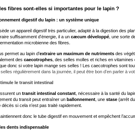
Comportement
es fibres sont-elles si importantes pour le lapin ?
Focus
Fiche
ionnement digestif du lapin : un système unique
animal
Conseil
sède un appareil digestif très particulier, adapté à la digestion des pl
traire suffisamment d'énergie, il a un 
cæcum développé
, une sorte de
elles
Maladie
fermentation microbienne des fibres.
nt les
cardiaque
ces de
chez le
s permet au lapin d’
extraire un maximum de nutriments
 des végéta
ien les
chien ou le
galement des 
caecotrophes
, des selles molles et riches en vitamines 
ue donc si votre lapin mange ses selles ! Les caecotrophes sont tout
us
chat : les
elles régulièrement dans la journée, il peut être bon d'en parler à votr
aptées à
reconnaître
 vie en
et réagir
stimule le transit intestinal
partement
Les chiens
assurent un 
transit intestinal constant
, nécessaire à la santé du lapi
ement du transit peut entraîner un 
ballonnement
, une 
stase 
(arrêt du
et les chats
e décès si cela n’est pas traité rapidement.
couvrez
peuvent
elles
souffrir de
aintiennent donc le tube digestif en mouvement et empêchent l’accum
ces de
maladie
des dents indispensable
iens
cardiaque