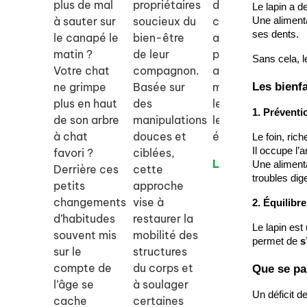
plus de mal
propriétaires
destiné aux
s’
Le lapin a d
à sauter sur
soucieux du
chiens et
le
Une alimenta
ses dents.
le canapé le
bien-être
aux chats
vi
matin ?
de leur
pour les
ap
Sans cela, l
Votre chat
compagnon.
aider à
et
Les bienfa
ne grimpe
Basée sur
mieux gérer
le
plus en haut
des
le stress et
co
1. Préventi
de son arbre
manipulations
les
ad
à chat
douces et
émotions.
vo
Le foin, ric
Il occupe l’
favori ?
ciblées,
de
Lire la suite
Une alimenta
Derrière ces
cette
troubles dig
Li
petits
approche
changements
vise à
2. Équilib
d’habitudes
restaurer la
Le lapin est
souvent mis
mobilité des
permet de 
s
sur le
structures
compte de
du corps et
Que se pas
l’âge se
à soulager
Un déficit d
cache
certaines