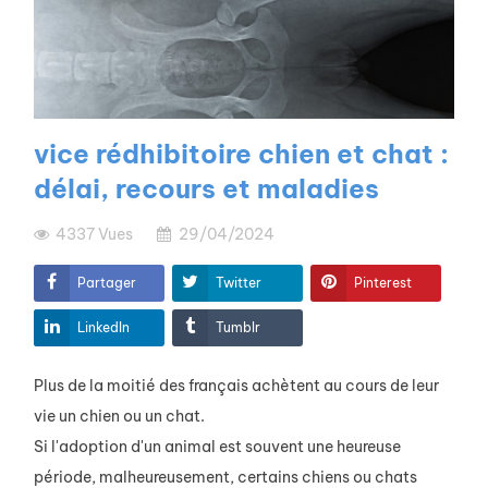
vice rédhibitoire chien et chat :
délai, recours et maladies
4337
Vues
29/04/2024
Partager
Twitter
Pinterest
LinkedIn
Tumblr
Plus de la moitié des français achètent au cours de leur
vie un chien ou un chat.
Si l'adoption d'un animal est souvent une heureuse
période, malheureusement, certains chiens ou chats