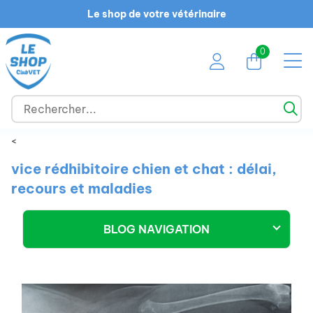
Le shop de votre vétérinaire
0
<
vice rédhibitoire chien et chat : délai,
recours et maladies
BLOG NAVIGATION