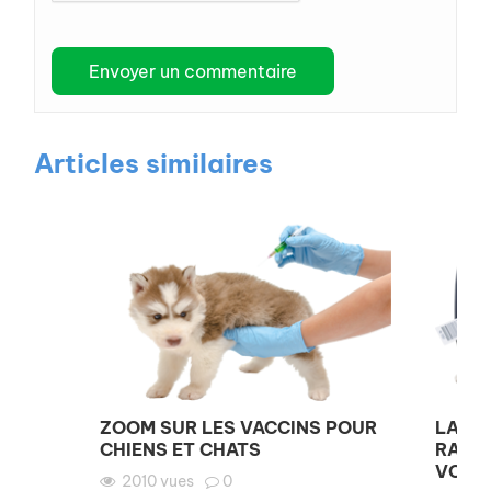
Articles similaires
ZOOM SUR LES VACCINS POUR
LA VA
CHIENS ET CHATS
RAGE,
VOYAG
2010
vues
0