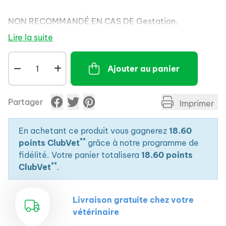
NON RECOMMANDÉ EN CAS DE Gestation,
lactation.
Lire la suite
ROYAL CANIN® Neutered Maintenance sauce est
spécialement formulé pour aider les chats stérilisés à
Ajouter au panier
conserver un poids sain.
Une teneur élevée en protéines pour aider à
maintenir la masse maigre.
Partager
Imprimer
Une formule très digestible comprenant des
prébiotiques afin de favoriser une digestion saine.
Soutient la bonne santé du tractus urinaire de votre
En achetant ce produit vous gagnerez
18.60
**
chat.
points ClubVet
grâce à notre programme de
Cet aliment favorise un milieu urinaire défavorable au
fidélité. Votre panier totalisera
18.60 points
**
développement de cristaux de struvite et d’oxalate
ClubVet
.
de calcium.
Comme tous les aliments de la gamme vétérinaire
Livraison gratuite chez votre
ROYAL CANIN, ROYAL CANIN® NEUTERED
vétérinaire
MAINTENANCE sauce doit être donné à votre animal