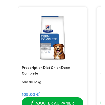
Prescription Diet Chien Derm
Pr
Complete
Co
Sac de 12 kg
Sa
*
108,02 €
52
AJOUTER AU PANIER