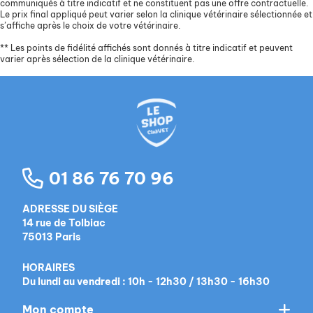
communiqués à titre indicatif et ne constituent pas une offre contractuelle.
Le prix final appliqué peut varier selon la clinique vétérinaire sélectionnée et
s’affiche après le choix de votre vétérinaire.
**
Les points de fidélité affichés sont donnés à titre indicatif et peuvent
varier après sélection de la clinique vétérinaire.
01 86 76 70 96
ADRESSE DU SIÈGE
14 rue de Tolbiac
75013 Paris
HORAIRES
Du lundi au vendredi : 10h - 12h30 / 13h30 - 16h30
Mon compte