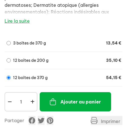
dermatoses; Dermatite atopique (allergies
environnementales); Réactions indésirables aux
aliments excepté allergie connue à l'œuf; Dermatite
Lire la suite
allergique aux puces; Dermatite prurigineuse;
Entéropathie répondant à l'alimentation.
3 boîtes de 370 g
13,54 €
Alimentation pour chien en boîte pour prendre en
charge les allergies environnementales et
alimentaires. Nutrition cliniquement prouvée pour
12 boîtes de 200 g
35,10 €
aider à gérer les signes d'allergies de la peau tels que
peau sèche, démangeaisons et grattage, afin de
12 boîtes de 370 g
54,15 €
favoriser la cicatrisation et la bonne santé de la
peau.
Ajouter au panier
Partager
Imprimer