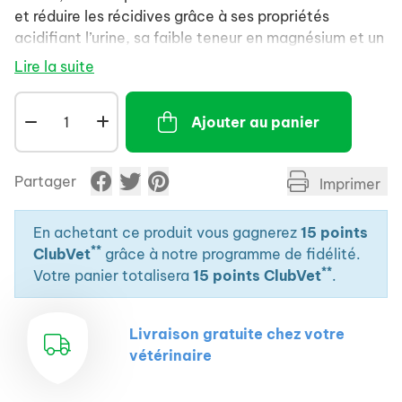
et réduire les récidives grâce à ses propriétés
acidifiant l’urine, sa faible teneur en magnésium et un
apport modéré en protéines mais de haute qualité.
Lire la suite
Recommandations : avant utilisation, l’avis d’un
vétérinaire est recommandé. Utiliser Urinary S/O
Ajouter au panier
pendant 5 à 12 semaines pour dissoudre les calculs
de struvite et jusqu’à 6 mois pour réduire les
récidives. Le chien devra ensuite être examiné
Partager
Imprimer
régulièrement par le vétérinaire pour évaluer la
pertinence d’une recommandation nutritionnelle sur
le long terme. De l’eau fraîche doit toujours être à
En achetant ce produit vous gagnerez
15 points
**
disposition de l’animal.
ClubVet
grâce à notre programme de fidélité.
**
Votre panier totalisera
15 points ClubVet
.
Livraison gratuite chez votre
vétérinaire