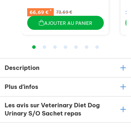
*
66,69 €
23
73,69 €
AJOUTER AU PANIER
Description
Plus d'infos
Les avis sur Veterinary Diet Dog
Urinary S/O Sachet repas