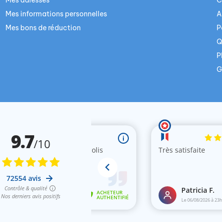
Mes adresses
C
Mes informations personnelles
A
Mes bons de réduction
P
Q
P
G