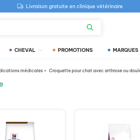
Livraison gratuite en clinique vétérinaire
Paiement 100% sécurisé
Retour produit gratuit en clinique
Livraison gratuite en clinique vétérinaire
CHEVAL
PROMOTIONS
MARQUES
ndications médicales
>
Croquette pour chat avec arthrose ou doule
e