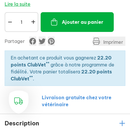
acide aminé indispensable à la réplication du virus
Lire la suite
HVF-1 et participe ainsi au blocage de sa réplication.
- Aide à réduire l'excrétion du virus HVF-1 et
Ajouter au panier
contribue à atténuer les signes cliniques et la
fréquence des poussées actives d'HFV-1.
Partager
Imprimer
En achetant ce produit vous gagnerez
22.20
**
points ClubVet
grâce à notre programme de
fidélité. Votre panier totalisera
22.20 points
**
ClubVet
.
Livraison gratuite chez votre
vétérinaire
Description