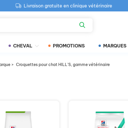
Livraison gratuite en clinique vétérinaire
Paiement 100% sécurisé
Retour produit gratuit en clinique
Livraison gratuite en clinique vétérinaire
CHEVAL
PROMOTIONS
MARQUES
arque
>
Croquettes pour chat HILL'S, gamme vétérinaire