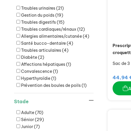
Troubles urinaires
(21)
Gestion du poids
(19)
Troubles digestifs
(15)
Troubles cardiaques/rénaux
(12)
Allergies alimentaires/cutanée
(4)
Santé bucco-dentaire
(4)
Prescrip
Troubles articulaires
(4)
croquett
Diabète
(2)
Sac de 3
Affections hépatiques
(1)
Convalescence
(1)
44,94 
Hyperthyroïdie
(1)
Prévention des boules de poils
(1)
Stade
Adulte
(70)
Sénior
(29)
Junior
(7)