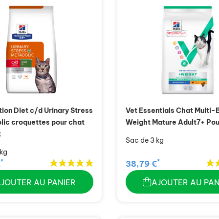
tion Diet c/d Urinary Stress
Vet Essentials Chat Multi-
lic croquettes pour chat
Weight Mature Adult7+ Pou
t
Sac de 3 kg
 kg
*
*
€
38,79 €
AJOUTER AU PANIER
AJOUTER AU PAN