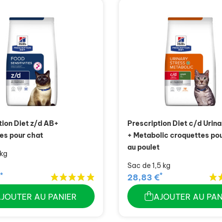
tion Diet z/d AB+
Prescription Diet c/d Urina
es pour chat
+ Metabolic croquettes po
au poulet
 kg
Sac de 1,5 kg
*
*
28,83 €
AJOUTER AU PANIER
AJOUTER AU PAN