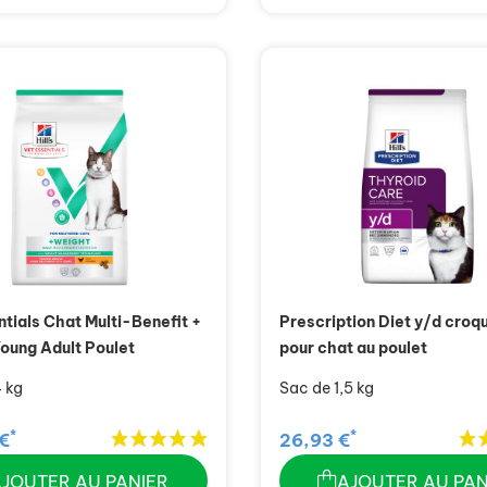
ntials Chat Multi-Benefit +
Prescription Diet y/d croq
oung Adult Poulet
pour chat au poulet
 kg
Sac de 1,5 kg
*
*
€
26,93 €
AJOUTER AU PANIER
AJOUTER AU PAN