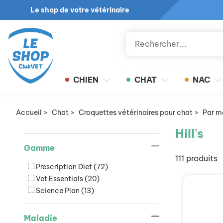
Le shop de votre vétérinaire
CHIEN
CHAT
NAC
Accueil
>
Chat
>
Croquettes vétérinaires pour chat
>
Par m
Hill's
Gamme
111 produits
Prescription Diet
(72)
Vet Essentials
(20)
Science Plan
(13)
Maladie