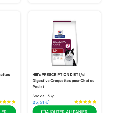
uettes
Hill's PRESCRIPTION DIET i/d
Digestive Croquettes pour Chat au
Poulet
Sac de 1,5 kg
*
25,51 €
IER
AJOUTER AU PANIER