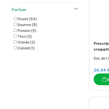
Parfum
Poulet
(64)
Saumon
(8)
Poisson
(5)
Thon
(3)
Viande
(2)
Prescrip
Canard
(1)
croquett
Sac de 1,
26,54 