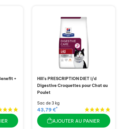
Benefit +
Hill's PRESCRIPTION DIET i/d
Digestive Croquettes pour Chat au
Poulet
Sac de 3 kg
*
43,79 €
IER
AJOUTER AU PANIER