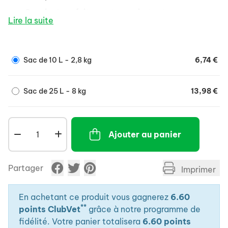
Convient parfaitement aux chats et rongeurs aux
Lire la suite
voies respiratoires fragiles/sensibles.
Ecologique et naturelle en fibre de cellulose.
Economique et compostable.
Sac de 10 L - 2,8 kg
6,74 €
Sac de 25 L - 8 kg
13,98 €
Ajouter au panier
Partager
Imprimer
En achetant ce produit vous gagnerez
6.60
**
points ClubVet
grâce à notre programme de
fidélité. Votre panier totalisera
6.60 points