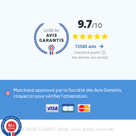
Marchand approuvé par la Société des Avis Garantis,
cliquez ici pour vérifier l'attestation
.
9.7
/10
© 2026
ClubVET Shop
. Tous droits réservés
72580 avis