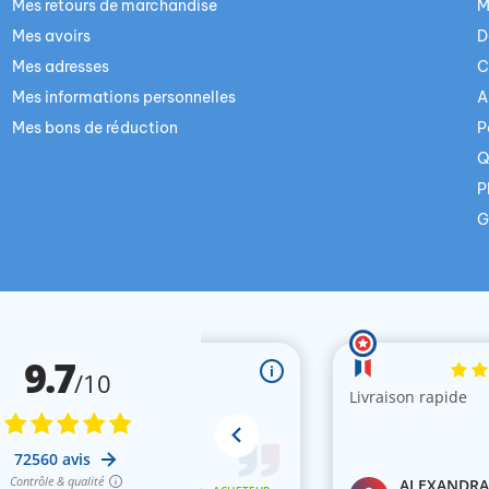
Mes retours de marchandise
M
Mes avoirs
D
Mes adresses
C
Mes informations personnelles
A
Mes bons de réduction
P
Q
P
G