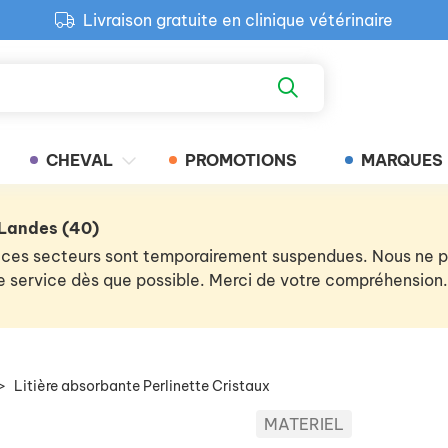
Livraison gratuite en clinique vétérinaire
Paiement 100% sécurisé
Retour produit gratuit en clinique
Livraison gratuite en clinique vétérinaire
CHEVAL
PROMOTIONS
MARQUES
 Landes (40)
 de ces secteurs sont temporairement suspendues. Nous ne
 le service dès que possible. Merci de votre compréhension.
>
Litière absorbante Perlinette Cristaux
MATERIEL