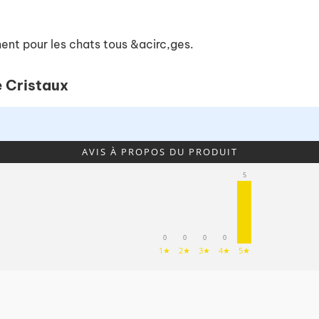
ment pour les chats tous &acirc,ges.
e Cristaux
AVIS À PROPOS DU PRODUIT
5
0
0
0
0
1★
2★
3★
4★
5★