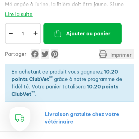
Mélangée à l'urine, la litière doit être jaune. Si une
autre couleur apparaît, consultez votre vétérinaire.
Lire la suite
Par ce système de prévention, la litière pour chat
Perlinette Suivi Santé vous permet de détecter
Ajouter au panier
rapidement les problèmes de santé de votre chat et
par conséquent d'avoir recours à un traitement le plus
t&ocirc,t possible.
Partager
Imprimer
En achetant ce produit vous gagnerez
10.20
**
points ClubVet
grâce à notre programme de
fidélité. Votre panier totalisera
10.20 points
**
ClubVet
.
Livraison gratuite chez votre
vétérinaire