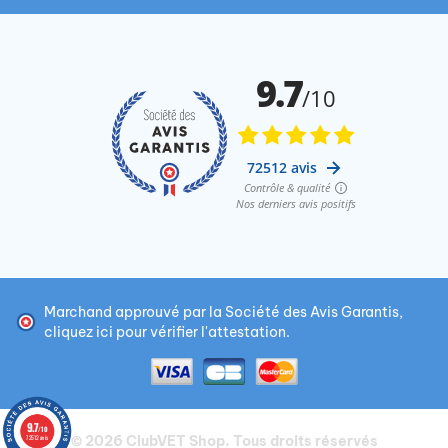
Marchand approuvé par la Société des Avis Garantis,
cliquez ici pour vérifier l'attestation
.
9.7
/10
© 2026
ClubVET Shop
. Tous droits réservés
72512 avis