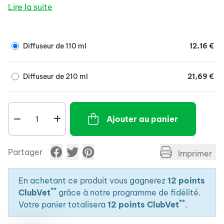
les animaux avec un produit antiparasitaire adapté.
Lire la suite
2
Traite les pièces jusqu'à 30 m² (110 ml) et 80 m
(210
ml).
Diffuseur de 110 ml
12,16 €
Laisser la vaporisation du produit se poursuivre
jusqu'à vidange complète de l'aérosol. Laissez agir au
moins 3 heures. Puis aérer pendant 1 heure. Si
Diffuseur de 210 ml
21,69 €
nécéssaire, renouveler l'opération deux semaines
après le premier traitement.
Ajouter au panier
Partager
Imprimer
En achetant ce produit vous gagnerez
12 points
**
ClubVet
grâce à notre programme de fidélité.
**
Votre panier totalisera
12 points ClubVet
.