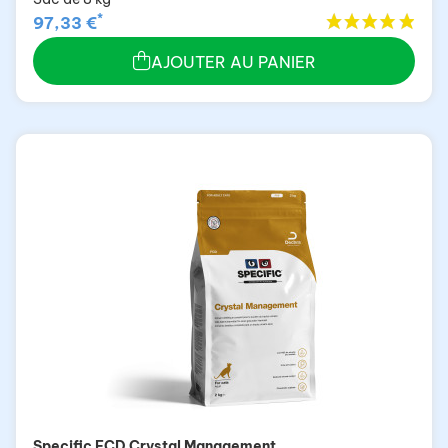
*
97,33 €
AJOUTER AU PANIER
Specific FCD Crystal Management