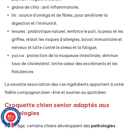
graine de chia : anti inflammatoire,
lin : source d’oméga et de fibres, pour améliorer la
digestion et l'immunité,
levures : probiotique naturel, renforce le poil, la peau et les
griffes, réduit les risques d'allergies, boost immunitaire et
nerveux et lutte contre le stress et la fatigue,
yucca : protection de la muqueuse intestinale, diminue
taux de
cholestérol
, limite odeur des excréments et les
flatulences
La savante association des ces ingrédients apportent à votre
fidèle compagnon bien-être et soutien au quotidien.
Croquette chien senior adaptés aux
pathologies
9.7
/10
72683 avis
Avec l'âge, certains chiens développent des
pathologies
.