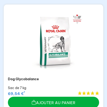
Dog Glycobalance
Sac de 7 kg
*
69,54 €
AJOUTER AU PANIER