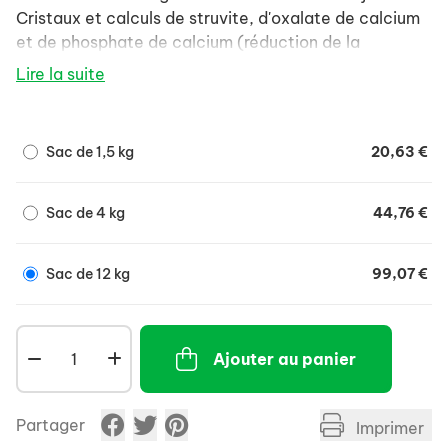
Cristaux et calculs de struvite, d'oxalate de calcium
et de phosphate de calcium (réduction de la
formation et des récidives).
Lire la suite
Pour la gestion nutritionnelle des chiens atteints
d'urolithiase à struvite.
Sac de 1,5 kg
20,63 €
Sac de 4 kg
44,76 €
Sac de 12 kg
99,07 €
Ajouter au panier
Partager
Imprimer