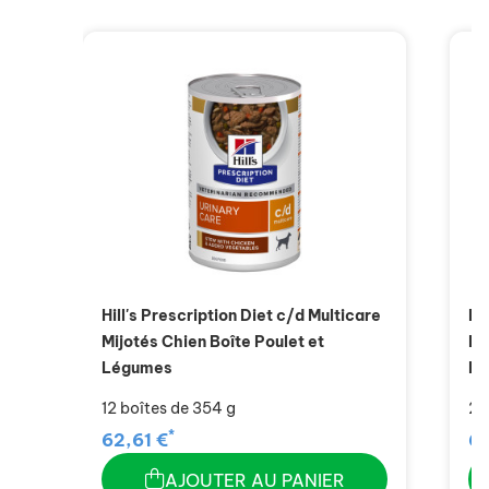
Hill's Prescription Diet c/d Multicare
Hi
Mijotés Chien Boîte Poulet et
Mi
Légumes
Lé
12 boîtes de 354 g
24
*
62,61 €
66
AJOUTER AU PANIER