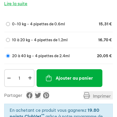
- Equilibre l'écosystème cutané et renforce les
Lire la suite
défenses de la peau.
- Purifie les zones affectées par les infections
cutanées telles que pyodermites, dermatites à
0-10 kg - 4 pipettes de 0.6ml
15,31 €
Malassezia (infections de la peau par des bactéries).
- Aide à prévenir les irritations de la peau.
- Alternative naturelle pour espacer les shampooings
10 à 20 kg - 4 pipettes de 1.2ml
16,70 €
et améliorer la santé de l'animal en limitant les effets
secondaires et les résistances aux traitements.
20 à 40 kg - 4 pipettes de 2.4ml
20,05 €
Ajouter au panier
Partager
Imprimer
En achetant ce produit vous gagnerez
19.80
**
points ClubVet
grâce à notre programme de