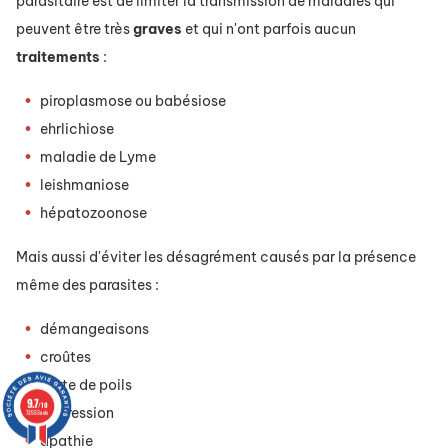
parasitaire est de limiter la transmission de maladies qui
peuvent être très
graves
et qui n'ont parfois aucun
traitements
:
piroplasmose ou babésiose
ehrlichiose
maladie de Lyme
leishmaniose
hépatozoonose
Mais aussi d'éviter les désagrément causés par la présence
même des parasites :
démangeaisons
croûtes
perte de poils
9.7
/10
dépression
72553 avis
apathie