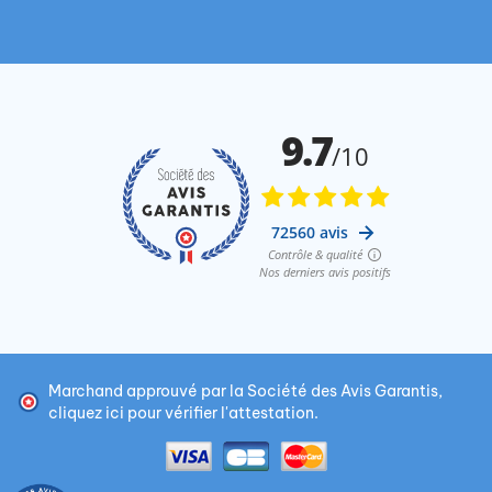
Marchand approuvé par la Société des Avis Garantis,
cliquez ici pour vérifier l'attestation
.