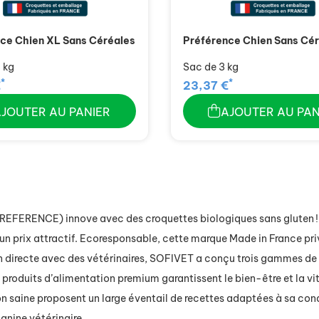
ce Chien XL Sans Céréales
Préférence Chien Sans Cé
 kg
Sac de 3 kg
*
*
€
23,37 €
AJOUTER AU PANIER
AJOUTER AU PAN
PREFERENCE)
innove avec des croquettes
biologiques sans gluten 
n prix attractif.
E
coresponsabl
e
, cette marque Made in France
pri
n
directe
avec des vétérinaires
,
SOFIVET a conçu
trois gammes de
produits d’alimentation premium garantissent le bien-être et la vi
on saine
proposent un large éventail de recettes adaptées à sa con
canine vétérinaire.