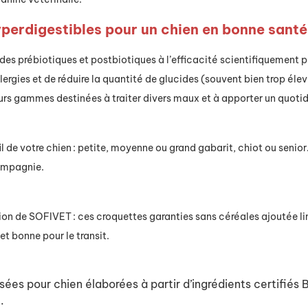
perdigestibles pour un chien en bonne santé
des prébiotiques et
postbiotiques
à l’efficacité scientifiquement 
llergies
et de réduire
la quantité de
glucides
(souvent bien trop élev
urs gammes destinées à tr
aiter divers maux et à
apporter un quotidi
il de votre chien : petite, moyenne ou grand gabarit,
chiot ou senior
ompagnie.
ation de SOFIVET
: ces croquettes garanties sans céréales ajoutée
l
et bonne pour le transit.
sées pour chien
élaborées à partir d’ingrédients certifiés 
e.