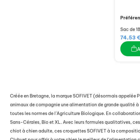
Préféren
Sac de 18
74,53 
Créée en Bretagne, la marque SOFIVET (
désormais
appelée 
animaux de compagnie une alimentation de grande qualité à u
toutes les normes
de l’Agriculture Biologique.
En collaboratio
Sans-
Cérales
, Bio et XL
. Avec leurs formules qualitatives
, ces
chiot à chien adulte, ces croquettes SOFIVET à la compositi
Clubvet
pour offrir à votre chien le meilleur de l’alimentation 