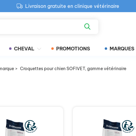
Livraison gratuite en clinique vétérinaire
Paiement 100% sécurisé
Retour produit gratuit en clinique
Livraison gratuite en clinique vétérinaire
CHEVAL
PROMOTIONS
MARQUES
marque
>
Croquettes pour chien SOFIVET, gamme vétérinaire