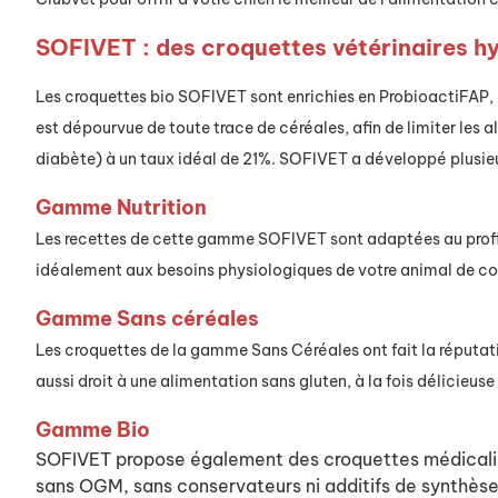
SOFIVET : des croquettes vétérinaires hy
L
es croquettes bio SOFIVET
sont enrichies en
ProbioactiFAP
,
est dépourvue de toute trace de céréales, afin de limiter les a
diabète)
à un taux idéal de 21%.
SOFIVET
a développé plusie
Gamme Nutrition
L
es recettes de cette gamme
SOFIVET sont adaptées
au prof
idéalement aux besoins physiologiques de votre animal de c
Gamme Sans céréales
Les croquettes de la gamme Sans Céréales ont fa
it la réput
aussi droit à une alimentation sans gluten, à la fois délicieuse 
Gamme Bio
SOFIVET propose également des croquettes médicali
s
ans OGM, sans conservateurs ni additifs de synthès