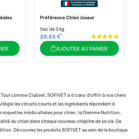
réales
Préférence Chien Joueur
Sac de 3 kg
*
20,53 €
IER
AJOUTER AU PANIER
!
Tout comme
Clubvet
, SOFIVET a à cœur d’offrir
à vos chers
vilégie les circuits court
s et les ingrédients répondant à
croquettes médicalisées
pour chien
: la Gamme Nutrition,
talité du chien dans chaque nouveau chapitre de sa vie.
De
dition. Découvrez les produits SOFIVET au sein de la boutique