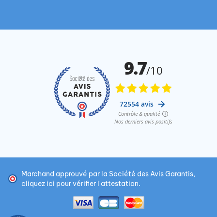
Marchand approuvé par la Société des Avis Garantis,
cliquez ici pour vérifier l'attestation
.