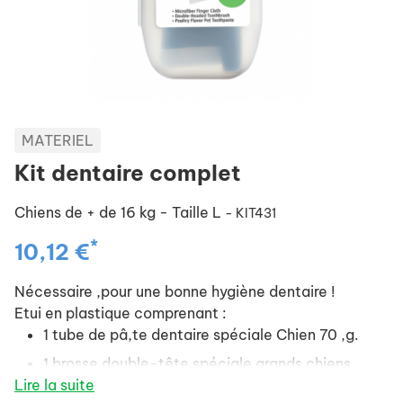
MATERIEL
Kit dentaire complet
Chiens de + de 16 kg - Taille L
- KIT431
*
10,12 €
Nécessaire ,pour une bonne hygiène dentaire !
Etui en plastique comprenant :
1 tube de pâ,te dentaire spéciale Chien 70 ,g.
1 brosse double-tête spéciale grands chiens.
Lire la suite
1 protège-doigt nettoyant en microfibre.