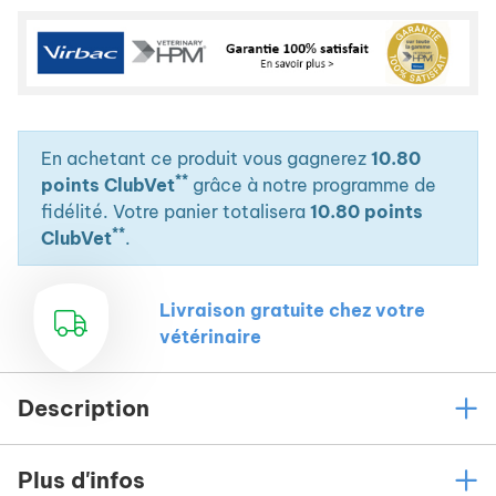
des friandises dont votre animal ne pourra plus se
passer. Une utilisation régulière renforcera ses
dents et participera à lutter contre
l’accumulation de tartre et la formation de
plaque dentaire.
En achetant ce produit vous gagnerez
10.80
La taille des lamelles est adaptée à votre
**
points ClubVet
grâce à notre programme de
chien selon son poids et la contenance en sachet
fidélité. Votre panier totalisera
10.80 points
fraicheur garantit une conservation optimale.
**
ClubVet
.
Livraison gratuite chez votre
vétérinaire
Description
Plus d'infos