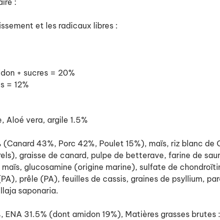
ire :
lissement et les radicaux libres :
idon + sucres = 20%
es = 12%
, Aloé vera, argile 1.5%
anard 43%, Porc 42%, Poulet 15%), maïs, riz blanc de Cam
s), graisse de canard, pulpe de betterave, farine de saum
 maïs, glucosamine (origine marine), sulfate de chondroïtin
A), prêle (PA), feuilles de cassis, graines de psyllium, p
llaja saponaria.
A 31.5% (dont amidon 19%), Matières grasses brutes : 14