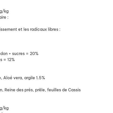
mg/kg
ire :
lissement et les radicaux libres :
idon + sucres = 20%
es = 12%
, Aloé vera, argile 1.5%
Reine des prés, prêle, feuilles de Cassis
mg/kg