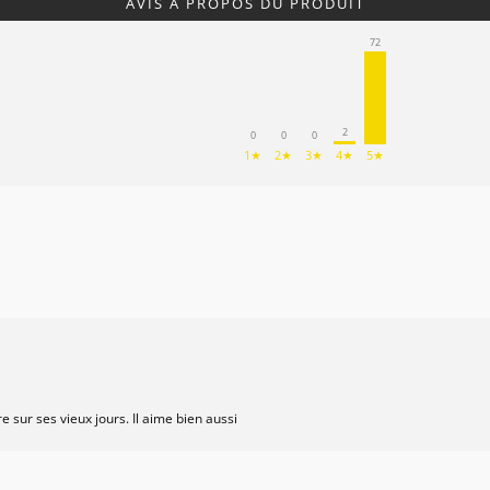
AVIS À PROPOS DU PRODUIT
72
2
0
0
0
1★
2★
3★
4★
5★
e sur ses vieux jours. Il aime bien aussi