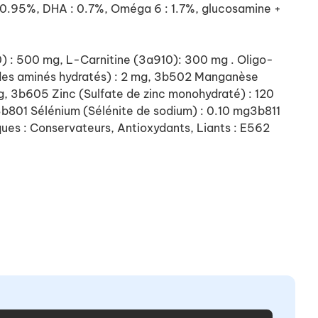
: 0.95%, DHA : 0.7%, Oméga 6 : 1.7%, glucosamine +
0) : 500 mg, L-Carnitine (3a910): 300 mg . Oligo-
cides aminés hydratés) : 2 mg, 3b502 Manganèse
 3b605 Zinc (Sulfate de zinc monohydraté) : 120
3b801 Sélénium (Sélénite de sodium) : 0.10 mg3b811
ues : Conservateurs, Antioxydants, Liants : E562