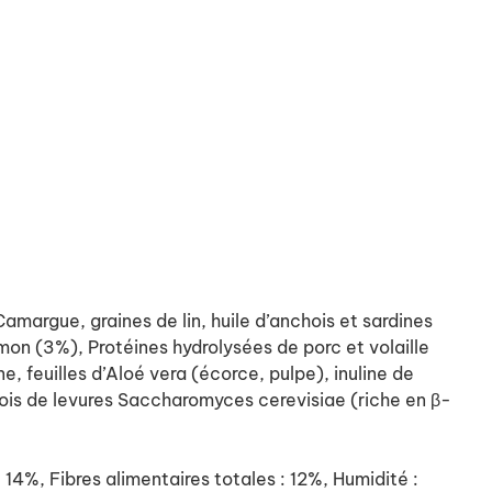
argue, graines de lin, huile d’anchois et sardines
on (3%), Protéines hydrolysées de porc et volaille
e, feuilles d’Aloé vera (écorce, pulpe), inuline de
arois de levures Saccharomyces cerevisiae (riche en β-
%, Fibres alimentaires totales : 12%, Humidité :