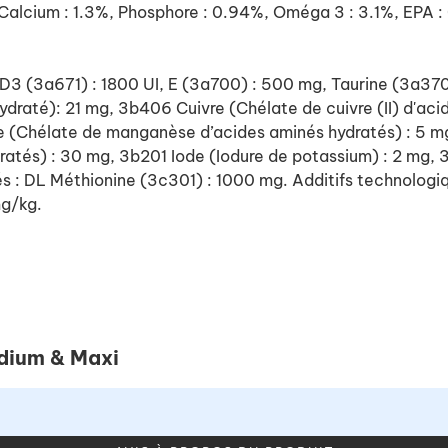
, Calcium : 1.3%, Phosphore : 0.94%, Oméga 3 : 3.1%, EPA 
 D3 (3a671) : 1800 UI, E (3a700) : 500 mg, Taurine (3a37
hydraté): 21 mg, 3b406 Cuivre (Chélate de cuivre (II) d'a
(Chélate de manganèse d’acides aminés hydratés) : 5 mg,
atés) : 30 mg, 3b201 Iode (Iodure de potassium) : 2 mg, 
 : DL Méthionine (3c301) : 1000 mg. Additifs technologiq
mg/kg.
edium & Maxi