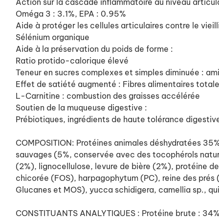
Action sur la cascade inflammatoire au niveau articula
Oméga 3 : 3.1%, EPA : 0.95%
Aide à protéger les cellules articulaires contre le vieil
Sélénium organique
Aide à la préservation du poids de forme :
Ratio protido-calorique élevé
Teneur en sucres complexes et simples diminuée : am
Effet de satiété augmenté : Fibres alimentaires total
L-Carnitine : combustion des graisses accélérée
Soutien de la muqueuse digestive :
Prébiotiques, ingrédients de haute tolérance digestive
COMPOSITION: Protéines animales déshydratées 35% (C
sauvages (5%, conservée avec des tocophérols naturel
(2%), lignocellulose, levure de bière (2%), protéine de
chicorée (FOS), harpagophytum (PC), reine des prés (P
Glucanes et MOS), yucca schidigera, camellia sp., qui
CONSTITUANTS ANALYTIQUES : Protéine brute : 34%, EN