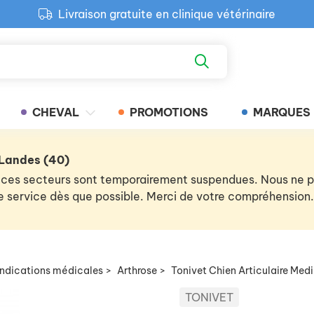
Livraison gratuite en clinique vétérinaire
Paiement 100% sécurisé
Retour produit gratuit en clinique
Livraison gratuite en clinique vétérinaire
CHEVAL
PROMOTIONS
MARQUES
 Landes (40)
 de ces secteurs sont temporairement suspendues. Nous ne
 le service dès que possible. Merci de votre compréhension.
indications médicales
>
Arthrose
>
Tonivet Chien Articulaire Med
TONIVET