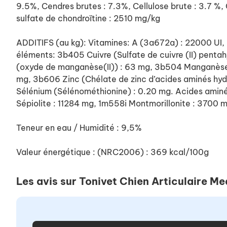
9.5%, Cendres brutes : 7.3%, Cellulose brute : 3.7 %
sulfate de chondroïtine : 2510 mg/kg
ADDITIFS (au kg): Vitamines: A (3a672a) : 22000 UI,
éléments: 3b405 Cuivre (Sulfate de cuivre (II) penta
(oxyde de manganèse(II)) : 63 mg, 3b504 Manganèse 
mg, 3b606 Zinc (Chélate de zinc d’acides aminés hydr
Sélénium (Sélénométhionine) : 0.20 mg. Acides aminés
Sépiolite : 11284 mg, 1m558i Montmorillonite : 3700 
Teneur en eau / Humidité : 9,5%
Valeur énergétique : (NRC2006) : 369 kcal/100g
Les avis sur Tonivet Chien Articulaire M