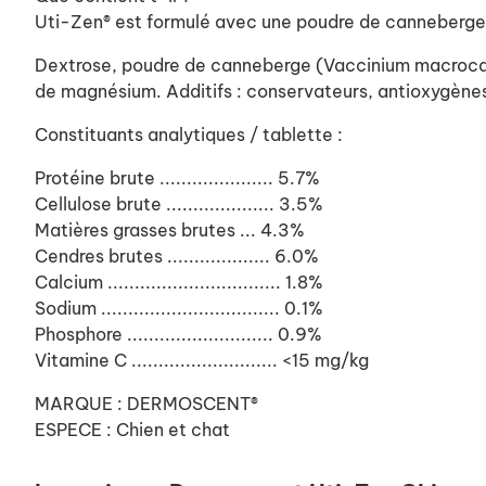
Uti-Zen® est formulé avec une poudre de canneberge o
Dextrose, poudre de canneberge (Vaccinium macrocarpo
de magnésium. Additifs : conservateurs, antioxygène
Constituants analytiques / tablette :
Protéine brute .....................
5.7%
Cellulose brute ....................
3.5%
Matières grasses brutes ...
4.3%
Cendres brutes ...................
6.0%
Calcium ................................
1.8%
Sodium .................................
0.1%
Phosphore ...........................
0.9%
Vitamine C ...........................
<15 mg/kg
MARQUE : DERMOSCENT®
ESPECE : Chien et chat