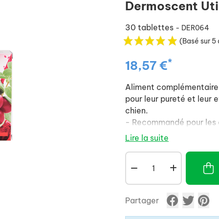
Dermoscent Uti
30 tablettes
- DER064
(Basé sur 5 
*
18,57 €
Aliment complémentaire à
pour leur pureté et leur e
chien.
- Recommandé pour les ch
prise de corticoïdes ou 
Lire la suite
- Est aussi préconisé po
urinaires.
- Formulation appétente
grande facilité d'utilisati
Partager