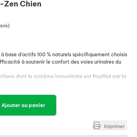
-Zen Chien
avis)
 base d'actifs 100 % naturels spécifiquement choisis
fficacité à soutenir le confort des voies urinaires du
iens dont le système immunitaire est fragilisé par la
cyclosporine liée aux traitements dermatologiques.
ur les chiens âgés ou prédisposés aux infections
Ajouter au panier
 en tablettes à croquer sécables permettant une
on.
Imprimer