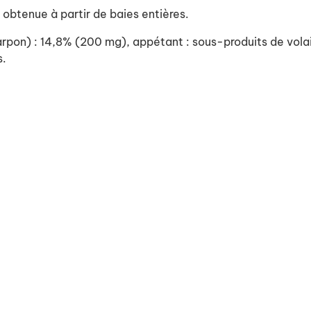
btenue à partir de baies entières.
n) : 14,8% (200 mg), appétant : sous-produits de volaille
s.