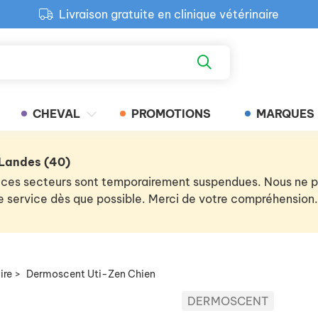
Livraison gratuite en clinique vétérinaire
Paiement 100% sécurisé
Retour produit gratuit en clinique
Livraison gratuite en clinique vétérinaire
CHEVAL
PROMOTIONS
MARQUES
 Landes (40)
 de ces secteurs sont temporairement suspendues. Nous ne
 le service dès que possible. Merci de votre compréhension.
ire
>
Dermoscent Uti-Zen Chien
DERMOSCENT