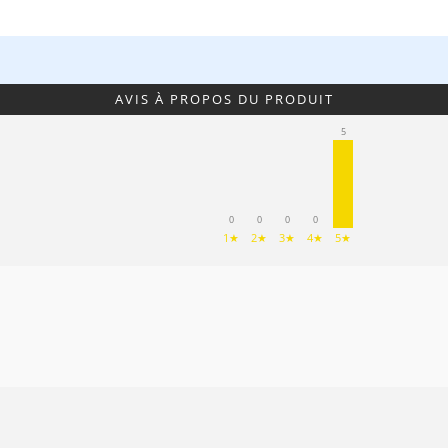
AVIS À PROPOS DU PRODUIT
5
0
0
0
0
1★
2★
3★
4★
5★