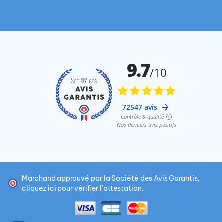
Marchand approuvé par la Société des Avis Garantis,
cliquez ici pour vérifier l'attestation
.