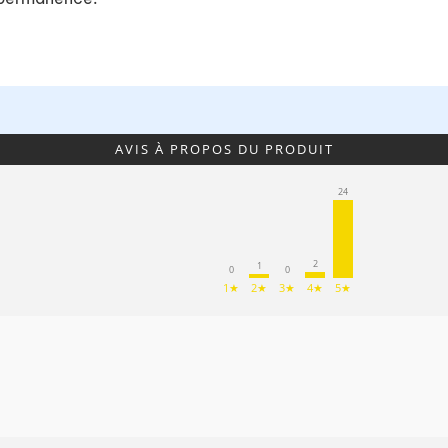
AVIS À PROPOS DU PRODUIT
24
2
1
0
0
1★
2★
3★
4★
5★