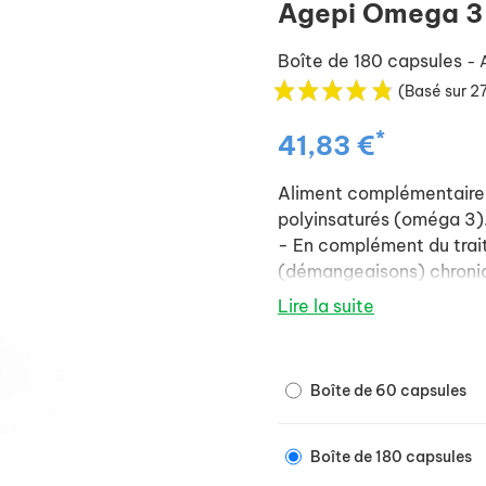
Agepi Omega 3
Boîte de 180 capsules
- 
(Basé sur 27
*
41,83 €
Aliment complémentaire p
polyinsaturés (oméga 3)
- En complément du trai
(démangeaisons) chronique
- En complément du trai
Lire la suite
Rénales Chroniques : IRC
- En complément du trai
Mode d'emploi :
Boîte de 60 capsules
En règle générale, une ca
Cette dose journalière p
de l'effet recherché. Pou
Boîte de 180 capsules
en espaçant les prises.