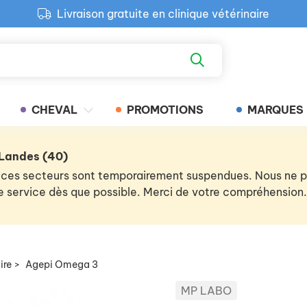
Livraison gratuite en clinique vétérinaire
Paiement 100% sécurisé
Retour produit gratuit en clinique
Livraison gratuite en clinique vétérinaire
CHEVAL
PROMOTIONS
MARQUES
 Landes (40)
 de ces secteurs sont temporairement suspendues. Nous ne
 le service dès que possible. Merci de votre compréhension.
ire
>
Agepi Omega 3
MP LABO