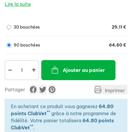
chondroïtine. Ces deux éléments participent à la
Lire la suite
synthèse du cartilage et soutiennent la fonction
articulaire. Contient également des acides gras
Omégas-3 qui participent au maintien des
30 bouchées
29,11 €
articulations et de la Vitamine E connue pour ses
propriétés anti-oxydantes.
90 bouchées
64,60 €
Ajouter au panier
Partager
Imprimer
En achetant ce produit vous gagnerez
64.80
**
points ClubVet
grâce à notre programme de
fidélité. Votre panier totalisera
64.80 points
**
ClubVet
.