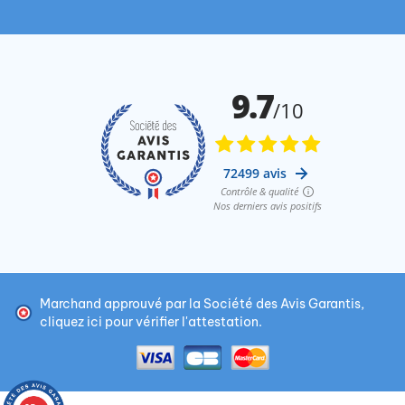
Marchand approuvé par la Société des Avis Garantis,
cliquez ici pour vérifier l'attestation
.