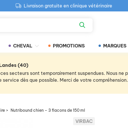
Livraison gratuite en clinique vétérinaire
Paiement 100% sécurisé
Retour produit gratuit en clinique
Livraison gratuite en clinique vétérinaire
CHEVAL
PROMOTIONS
MARQUES
 Landes (40)
 de ces secteurs sont temporairement suspendues. Nous ne
 le service dès que possible. Merci de votre compréhension.
ire
>
Nutribound chien – 3 flacons de 150 ml
VIRBAC