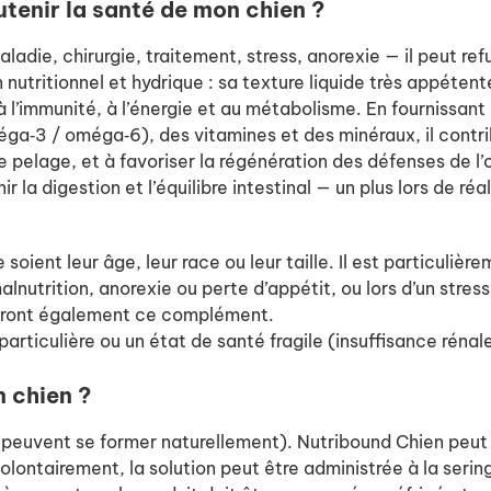
tenir la santé de mon chien ?
ladie, chirurgie, traitement, stress, anorexie — il peut ref
 nutritionnel et hydrique : sa texture liquide très appétent
 à l’immunité, à l’énergie et au métabolisme. En fournissan
éga‑3 / oméga‑6), des vitamines et des minéraux, il contri
e pelage, et à favoriser la régénération des défenses de l’
r la digestion et l’équilibre intestinal — un plus lors de 
soient leur âge, leur race ou leur taille. Il est particuliè
alnutrition, anorexie ou perte d’appétit, ou lors d’un stre
cieront également ce complément.
articulière ou un état de santé fragile (insuffisance rénale
 chien ?
s peuvent se former naturellement). Nutribound Chien peut 
volontairement, la solution peut être administrée à la serin