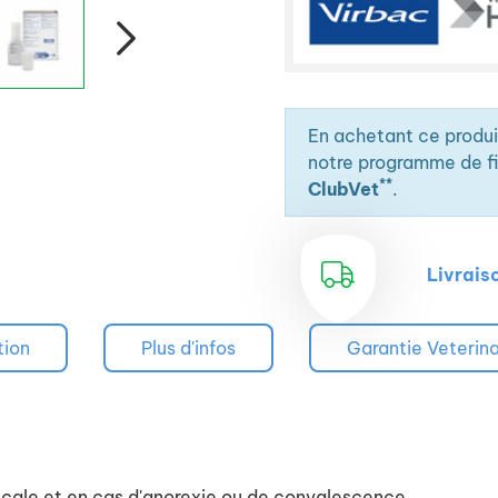
En achetant ce produ
notre programme de fid
**
ClubVet
.
Livrais
tion
Plus d'infos
Garantie Veterin
gicale et en cas d'anorexie ou de convalescence