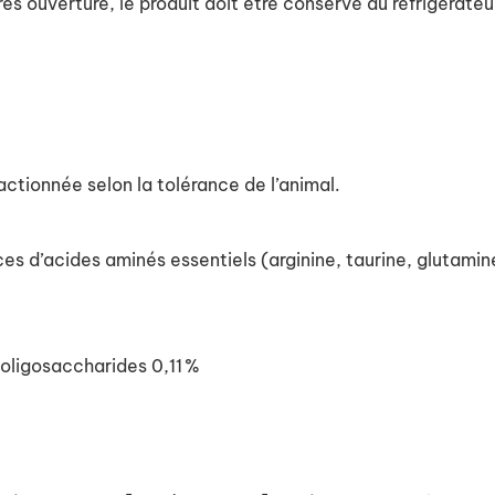
rès ouverture, le produit doit être conservé au réfrigérateur
actionnée selon la tolérance de l’animal.
es d’acides aminés essentiels (arginine, taurine, glutami
%
o‑oligosaccharides 0,11 %