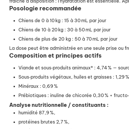
fraîche à disposition : l’hydratation est essentielle. Ap
Posologie recommandée
Chiens de 0 à 10 kg : 15 à 30 mL par jour
Chiens de 10 à 20 kg : 30 à 50 mL par jour
Chiens de plus de 20 kg : 50 à 70 mL par jour
La dose peut être administrée en une seule prise ou fr
Composition et principes actifs
Viande et sous‑produits animaux* : 4,74 % — sourc
Sous‑produits végétaux, huiles et graisses : 1,29 
Minéraux : 0,69 %
Prébiotiques : inuline de chicorée 0,30 % + fruct
Analyse nutritionnelle / constituants :
humidité 87,9 %,
protéines brutes 2,7 %,