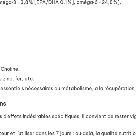
oméga‑3 ~ 3,8 % [EPA/DHA 0,1 %], oméga‑6 ~ 24,8 %),
, Choline.
 zinc, fer, etc.
essentiels nécessaires au métabolisme, à la récupération c
ons
d’effets indésirables spécifiques, il convient de rester vig
r et l’utiliser dans les 7 jours : au‑delà, la qualité nutriti