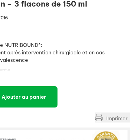
n – 3 flacons de 150 ml
T016
ire NUTRIBOUND®:
nt après intervention chirurgicale et en cas
nvalescence
tente
entaire et la prise de boisson
ouverez 3 bouteilles de 150ml et un 1 gobelet doseur.
Ajouter au panier
Imprimer