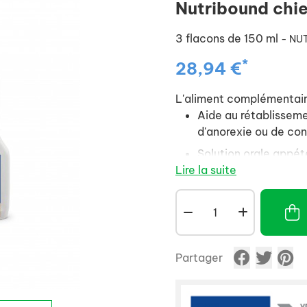
Nutribound chie
3 flacons de 150 ml
- NU
*
28,94 €
L'aliment complémenta
Aide au rétablisseme
d'anorexie ou de co
Solution orale appé
Lire la suite
Stimule la prise alim
Dans sa boite, vous retr
Partager