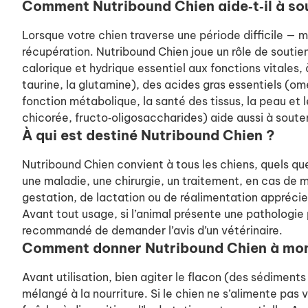
Comment Nutribound Chien aide‑t‑il à sou
Lorsque votre chien traverse une période difficile — ma
récupération. Nutribound Chien joue un rôle de soutien
calorique et hydrique essentiel aux fonctions vitales,
taurine, la glutamine), des acides gras essentiels (om
fonction métabolique, la santé des tissus, la peau et l
chicorée, fructo‑oligosaccharides) aide aussi à souteni
À qui est destiné Nutribound Chien ?
Nutribound Chien convient à tous les chiens, quels que 
une maladie, une chirurgie, un traitement, en cas de m
gestation, de lactation ou de réalimentation appré
Avant tout usage, si l’animal présente une pathologie p
recommandé de demander l’avis d’un vétérinaire.
Comment donner Nutribound Chien à mon
Avant utilisation, bien agiter le flacon (des sédiment
mélangé à la nourriture. Si le chien ne s’alimente pas 