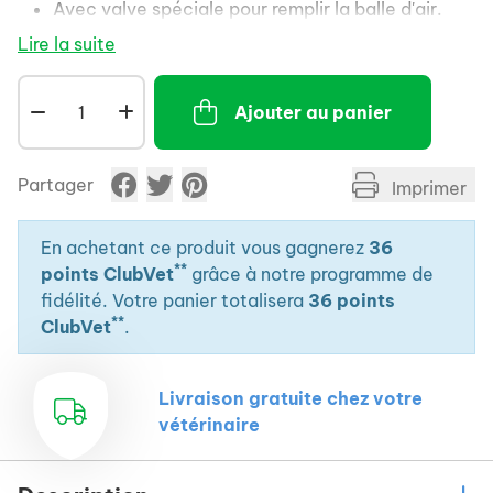
Avec valve spéciale pour remplir la balle d'air.
Lire la suite
Matériel extrêmement résistant pour occuper le
cheval.
Go&ucirc,t pomme attractif et l'ar&ocirc,me se
Ajouter au panier
conserve environ 1 an.
&nbsp,
Partager
Imprimer
En achetant ce produit vous gagnerez
36
**
points ClubVet
grâce à notre programme de
fidélité. Votre panier totalisera
36 points
**
ClubVet
.
Livraison gratuite chez votre
vétérinaire