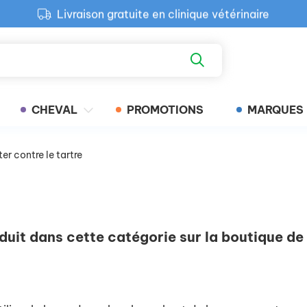
Livraison gratuite en clinique vétérinaire
Paiement 100% sécurisé
Retour produit gratuit en clinique
Livraison gratuite en clinique vétérinaire
CHEVAL
PROMOTIONS
MARQUES
ter contre le tartre
oduit dans cette catégorie sur la boutique de