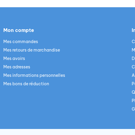
Mon compte
I
Mes commandes
C
Mes retours de marchandise
M
Mes avoirs
D
Mes adresses
C
Mes informations personnelles
A
Mes bons de réduction
P
Q
P
G