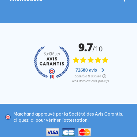
Marchand approuvé par la Société des Avis Garantis,
cliquez ici pour vérifier l'attestation
.