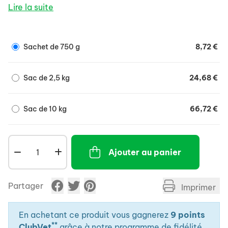
- Concept Dental Care pour ralentir l'accumulation
Lire la suite
de tarte et pour une bonne santé buccale.
- Assure le bon fonctionnement des intestins ainsi
qu'un équilibre idéal.
Sachet de 750 g
8,72 €
- Riche en vitamines essentielles pour un bon état de
santé général.
Sac de 2,5 kg
24,68 €
Sac de 10 kg
66,72 €
Ajouter au panier
Partager
Imprimer
En achetant ce produit vous gagnerez
9 points
**
ClubVet
grâce à notre programme de fidélité.