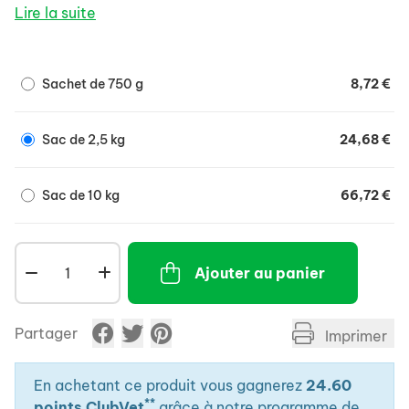
- Concept Dental Care pour ralentir l'accumulation
Lire la suite
de tarte et pour une bonne santé buccale.
- Assure le bon fonctionnement des intestins ainsi
qu'un équilibre idéal.
Sachet de 750 g
8,72 €
- Riche en vitamines essentielles pour un bon état de
santé général.
Sac de 2,5 kg
24,68 €
Sac de 10 kg
66,72 €
Ajouter au panier
Partager
Imprimer
En achetant ce produit vous gagnerez
24.60
**
points ClubVet
grâce à notre programme de