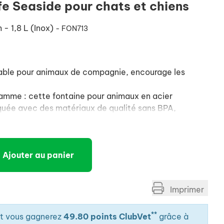
e Seaside pour chats et chiens
 - 1,8 L (Inox)
- FON713
able pour animaux de compagnie, encourage les
amme : cette fontaine pour animaux en acier
quée avec des matériaux de qualité sans BPA,
nts à la rouille et aux rayures.
oule le long de la tour de la fontaine en acier
éger frémissement, de sorte que les chats ou chien
Ajouter au panier
uvent boire en toute tranquillité.
ne eau fraîche et effervescente encourage les
este ainsi hydraté et cela contribue à prévenir les
Imprimer
 rénales.
**
it vous gagnerez
49.80 points ClubVet
grâce à