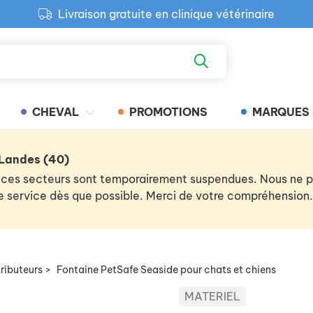
Livraison gratuite en clinique vétérinaire
Paiement 100% sécurisé
Retour produit gratuit en clinique
Livraison gratuite en clinique vétérinaire
CHEVAL
PROMOTIONS
MARQUES
 Landes (40)
 de ces secteurs sont temporairement suspendues. Nous ne
 le service dès que possible. Merci de votre compréhension.
ributeurs
>
Fontaine PetSafe Seaside pour chats et chiens
MATERIEL