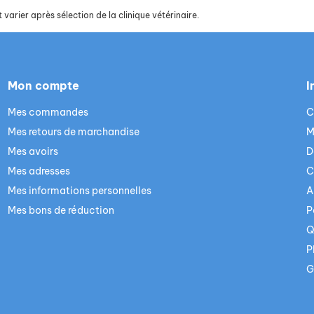
 varier après sélection de la clinique vétérinaire.
Mon compte
I
Mes commandes
C
Mes retours de marchandise
M
Mes avoirs
D
Mes adresses
C
Mes informations personnelles
A
Mes bons de réduction
P
Q
P
G