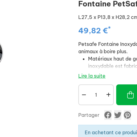
Fontaine PetSaf
L27,5 x P13,8 x H28,2 cm
*
49,82 €
Petsafe Fontaine Inoxyd
animaux à boire plus.
Matériaux haut de g
inoxydable est fabri
hygiéniques et résista
Lire la suite
Silencieuse : l'eau c
inoxydable avec un l
timides ou peureux pe
Protection santé : u
Partager
animaux à boire: il r
maladies urinaires et
Poids : 1,1 Kg.
En achetant ce produ